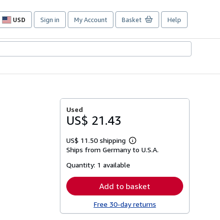
USD
Sign in
My Account
Basket
Help
Site
shopping
preferences
Used
US$ 21.43
US$ 11.50 shipping
Learn
Ships from Germany to U.S.A.
more
about
Quantity:
1 available
shipping
rates
Add to basket
Free 30-day returns