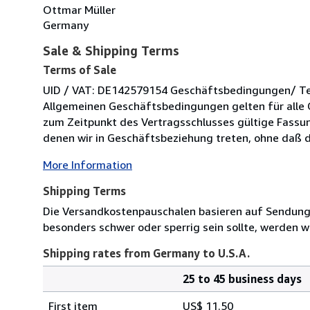
Ottmar Müller
Germany
Sale & Shipping Terms
Terms of Sale
UID / VAT: DE142579154 Geschäftsbedingungen/ Term
Allgemeinen Geschäftsbedingungen gelten für alle 
zum Zeitpunkt des Vertragsschlusses gültige Fassung
denen wir in Geschäftsbeziehung treten, ohne daß di
More Information
Shipping Terms
Die Versandkostenpauschalen basieren auf Sendungen
besonders schwer oder sperrig sein sollte, werden wi
Shipping rates from Germany to U.S.A.
25 to 45 business days
Order
Shipping
quantity
First item
US$ 11.50