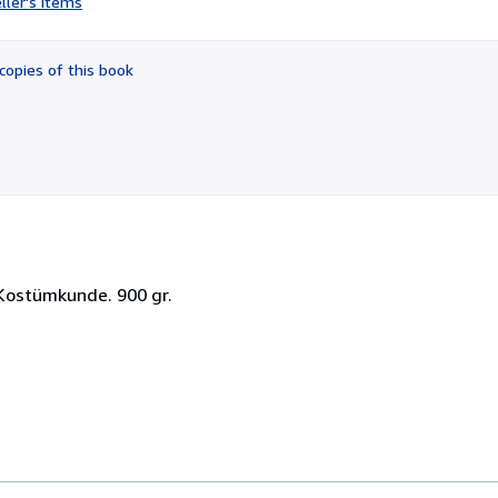
ller's items
3
out
of
copies of this book
5
stars
r Kostümkunde. 900 gr.