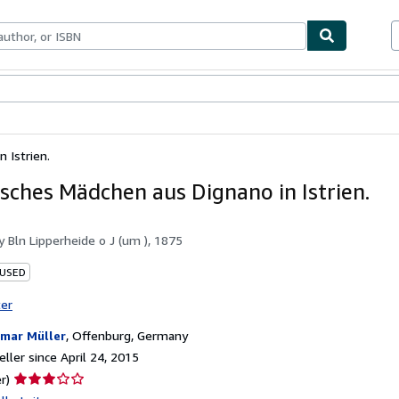
bles
Textbooks
Sellers
Start Selling
 Istrien.
nisches Mädchen aus Dignano in Istrien.
by
Bln Lipperheide o J (um ), 1875
 USED
ter
mar Müller
,
Offenburg, Germany
ller since April 24, 2015
Seller
r)
rating