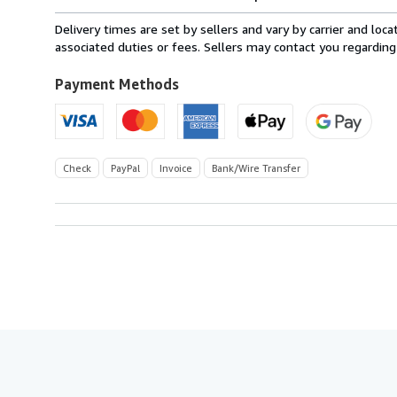
rates
from
Delivery times are set by sellers and vary by carrier and lo
Germany
associated duties or fees. Sellers may contact you regarding
to
U.S.A.
Payment Methods
Check
PayPal
Invoice
Bank/Wire Transfer