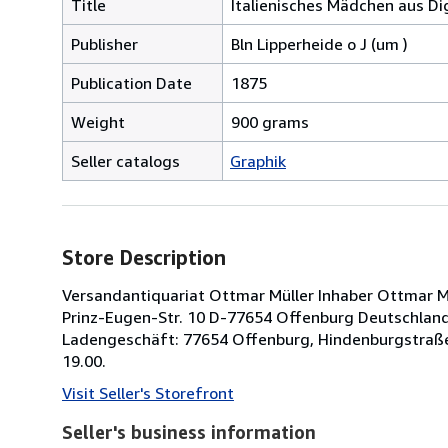
Title
Italienisches Mädchen aus Dig
Publisher
Bln Lipperheide o J (um )
Publication Date
1875
Weight
900 grams
Seller catalogs
Graphik
Store Description
Versandantiquariat Ottmar Müller Inhaber Ottmar Müll
Prinz-Eugen-Str. 10 D-77654 Offenburg Deutschland 
Ladengeschäft: 77654 Offenburg, Hindenburgstraße
19.00.
Visit Seller's Storefront
Seller's business information