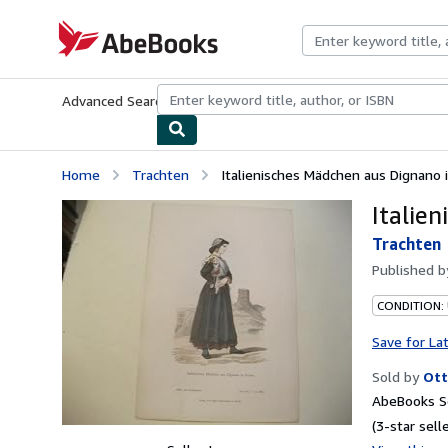
Skip to main content
AbeBooks.com
Advanced Search
Browse Collections
Rare Books
Art & Collecti
Home
Trachten
Italienisches Mädchen aus Dignano in
Italie
Trachten
Published 
CONDITION:
Save for La
Sold by
Ott
AbeBooks Se
(3-star selle