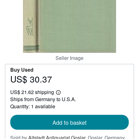
Help
CLOSE
Seller Image
Buy Used
US$ 30.37
Price
US$
US$ 21.62 shipping
30.37
Learn
Ships from Germany to U.S.A.
more
about
Quantity: 1 available
shipping
rates
Add to basket
Sold by
Altstadt Antiquariat Goslar
,
Goslar, Germany