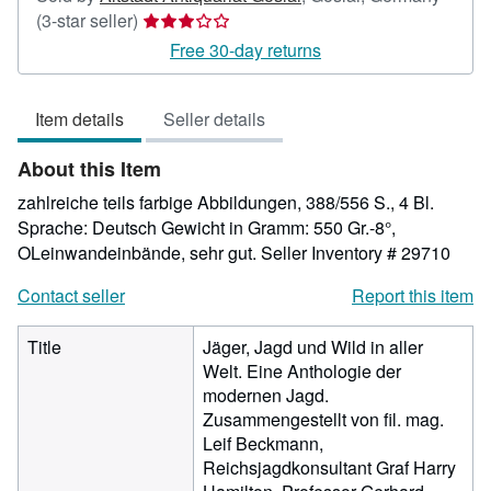
Seller
(3-star seller)
rating
Free 30-day returns
3
out
Item details
Seller details
of
5
About this Item
stars
zahlreiche teils farbige Abbildungen, 388/556 S., 4 Bl.
Sprache: Deutsch Gewicht in Gramm: 550 Gr.-8°,
OLeinwandeinbände, sehr gut.
Seller Inventory # 29710
Contact seller
Report this item
Title
Jäger, Jagd und Wild in aller
Welt. Eine Anthologie der
modernen Jagd.
Zusammengestellt von fil. mag.
Leif Beckmann,
Reichsjagdkonsultant Graf Harry