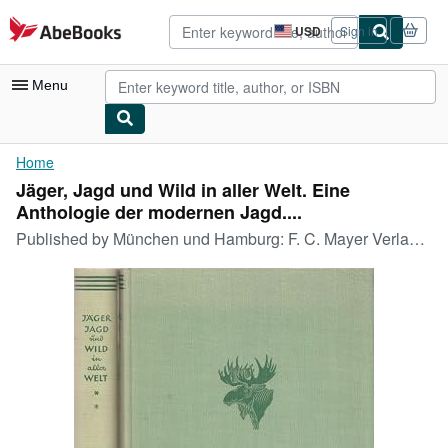
Skip to main content
AbeBooks.com
USD
Sign in
Site
shopping
preferences
Menu
My Account
Home
Jäger, Jagd und Wild in aller Welt. Eine
My Purchases
Anthologie der modernen Jagd....
Advanced Search
Published by
München und Hamburg: F. C. Mayer Verlag 1953 und 1955., 1953
Browse Collections
Rare Books
Art & Collectibles
Textbooks
Sellers
Start Selling