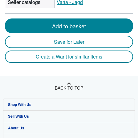
Seller catalogs
Varia - Jagd
Add to basket
Save for Later
Create a Want for similar items
BACK TO TOP
Shop With Us
Sell With Us
Advanced Search
About Us
Browse Collections
Start Selling