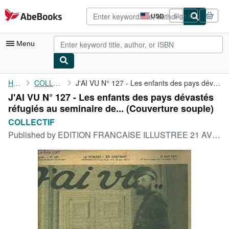
Skip to main content
AbeBooks.com
USD
Sign in
Site
shopping
preferences
Menu
My Account
Home
COLLECTIF
J'AI VU N° 127 - Les enfants des pays dévastés réfugiés au ...
J'AI VU N° 127 - Les enfants des pays dévastés
My Purchases
réfugiés au seminaire de... (Couverture souple)
Advanced Search
COLLECTIF
Published by
EDITION FRANCAISE ILLUSTREE 21 AVRIL 1917, 1917
Browse Collections
Rare Books
Art & Collectibles
Textbooks
Sellers
Start Selling