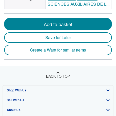
SCIENCES AUXILIAIRES DE L...
Add to basket
Save for Later
Create a Want for similar items
BACK TO TOP
Shop With Us
Sell With Us
Advanced Search
About Us
Browse Collections
Start Selling