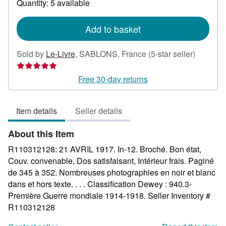
Quantity: 5 available
shipping
rates
Add to basket
Seller
Sold by
Le-Livre
,
SABLONS, France
(5-star seller)
rating
5
Free 30-day returns
out
of
Item details
Seller details
5
stars
About this Item
R110312128: 21 AVRIL 1917. In-12. Broché. Bon état,
Couv. convenable, Dos satisfaisant, Intérieur frais. Paginé
de 345 à 352. Nombreuses photographies en noir et blanc
dans et hors texte. . . . Classification Dewey : 940.3-
Première Guerre mondiale 1914-1918.
Seller Inventory #
R110312128