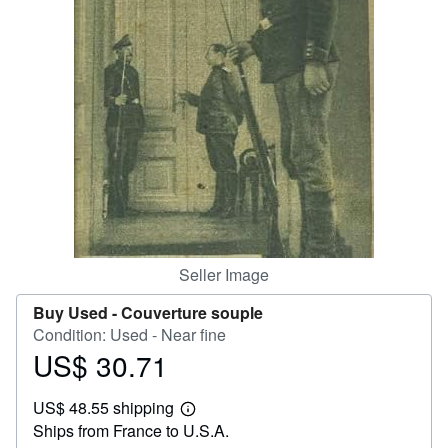
Help
CLOSE
Seller Image
Buy Used -
Couverture souple
Condition: Used - Near fine
US$ 30.71
Price
US$
US$ 48.55 shipping
30.71
Learn
Ships from France to U.S.A.
more
about