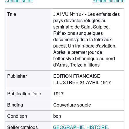
Contact seller
Report this item
Title
J'AI VU N° 127 - Les enfants des
pays dévastés réfugiés au
seminaire de Saint-Sulpice,
Réflexions sur quelques
documents pris a la foire aux
puces, Un train-parc d'aviation,
Après le premier jour de
l'offensive britannique au nord
d'Arras, Treize millions
Publisher
EDITION FRANCAISE
ILLUSTREE 21 AVRIL 1917
Publication Date
1917
Binding
Couverture souple
Condition
bon
Seller catalogs
GEOGRAPHIE, HISTOIRE,