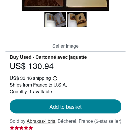
Help
CLOSE
Seller Image
Buy Used -
Cartonné avec jaquette
US$ 130.94
Price
US$
US$ 33.46 shipping
130.94
Learn
Ships from France to U.S.A.
more
about
Quantity: 1 available
shipping
rates
Add to basket
Sold by
Abraxas-libris
,
Bécherel, France
(5-star seller)
Seller