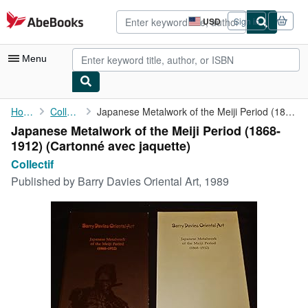
Skip to main content
AbeBooks.com
USD
Sign in
Site
shopping
preferences
Menu
My Account
Home
Collectif
Japanese Metalwork of the Meiji Period (1868-1912)
Japanese Metalwork of the Meiji Period (1868-
My Purchases
1912) (Cartonné avec jaquette)
Advanced Search
Collectif
Published by
Barry Davies Oriental Art, 1989
Browse Collections
Rare Books
Art & Collectibles
Textbooks
Sellers
Start Selling