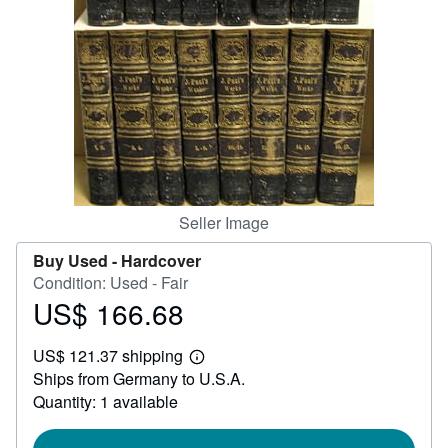
Help
CLOSE
Seller Image
Buy Used -
Hardcover
Condition: Used - Fair
US$ 166.68
Price
US$
US$ 121.37 shipping
166.68
Learn
Ships from Germany to U.S.A.
more
about
Quantity: 1 available
shipping
rates