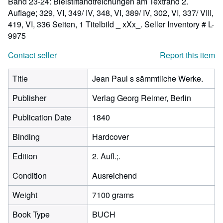
Band 23-24: Bleistiftandtreichungen am Textrand 2.
Auflage; 329, VI, 349/ IV, 348, VI, 389/ IV, 302, VI, 337/ VIII,
419, VI, 336 Seiten, 1 Titelbild _ xXx_.
Seller Inventory # L-
9975
Contact seller
Report this item
Title
Jean Paul s sämmtliche Werke.
Publisher
Verlag Georg Reimer, Berlin
Publication Date
1840
Binding
Hardcover
Edition
2. Aufl.;.
Condition
Ausreichend
Weight
7100 grams
Book Type
BUCH