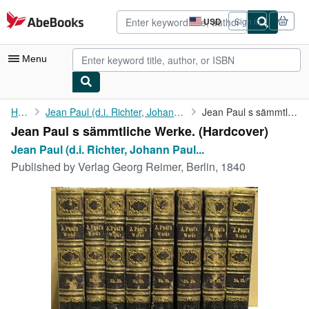
Skip to main content
AbeBooks.com
USD
Sign in
Site
shopping
preferences
Menu
My Account
Home
Jean Paul (d.i. Richter, Johann Paul Friedrich)
Jean Paul s sämmtliche Werke.
Jean Paul s sämmtliche Werke. (Hardcover)
My Purchases
Jean Paul (d.i. Richter, Johann Paul...
Advanced Search
Published by
Verlag Georg Reimer, Berlin, 1840
Browse Collections
Rare Books
Art & Collectibles
Textbooks
Sellers
Start Selling