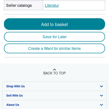
Seller catalogs
Literatur
Add to basket
Save for Later
Create a Want for similar items
BACK TO TOP
Shop With Us
Sell With Us
Advanced Search
About Us
Browse Collections
Start Selling