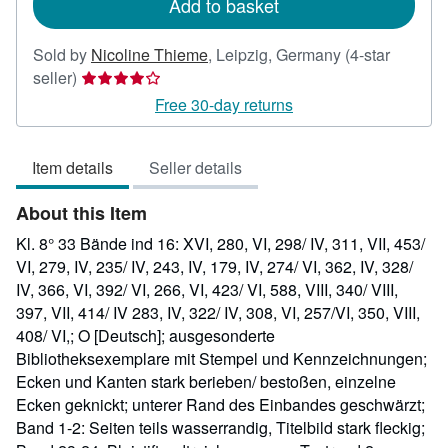
Add to basket
Sold by
Nicoline Thieme
,
Leipzig, Germany
(4-star
Seller
seller)
rating
Free 30-day returns
4
out
Item details
Seller details
of
5
About this Item
stars
Kl. 8° 33 Bände ind 16: XVI, 280, VI, 298/ IV, 311, VII, 453/
VI, 279, IV, 235/ IV, 243, IV, 179, IV, 274/ VI, 362, IV, 328/
IV, 366, VI, 392/ VI, 266, VI, 423/ VI, 588, VIII, 340/ VIII,
397, VII, 414/ IV 283, IV, 322/ IV, 308, VI, 257/VI, 350, VIII,
408/ VI,; O [Deutsch]; ausgesonderte
Bibliotheksexemplare mit Stempel und Kennzeichnungen;
Ecken und Kanten stark berieben/ bestoßen, einzelne
Ecken geknickt; unterer Rand des Einbandes geschwärzt;
Band 1-2: Seiten teils wasserrandig, Titelbild stark fleckig;