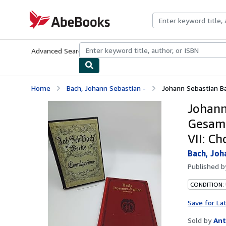
Skip to main content
AbeBooks.com
Advanced Search
Browse Collections
Rare Books
Art & Collecti
Home
Bach, Johann Sebastian -
Johann Sebastian B
Johann
Gesamm
VII: C
Bach, Joh
Published 
CONDITION:
Save for La
Sold by
Ant