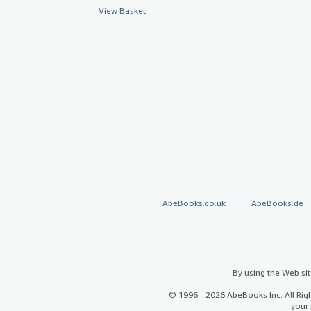
View Basket
AbeBooks.co.uk
AbeBooks.de
By using the Web si
© 1996 - 2026 AbeBooks Inc. All Ri
your 