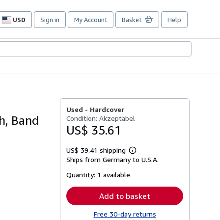
USD
Sign in
My Account
Basket
Help
Site
shopping
preferences
Used -
Hardcover
h, Band
Condition: Akzeptabel
US$ 35.61
US$ 39.41 shipping
Learn
Ships from Germany to U.S.A.
more
about
Quantity:
1 available
shipping
rates
Add to basket
Free 30-day returns