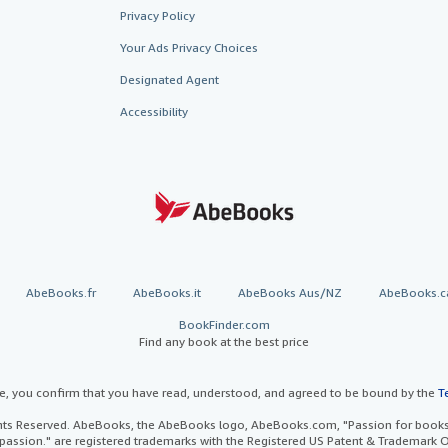
Privacy Policy
Your Ads Privacy Choices
Designated Agent
Accessibility
AbeBooks.fr
AbeBooks.it
AbeBooks Aus/NZ
AbeBooks.c
BookFinder.com
Find any book at the best price
te, you confirm that you have read, understood, and agreed to be bound by the
T
ghts Reserved. AbeBooks, the AbeBooks logo, AbeBooks.com, "Passion for books.
passion." are registered trademarks with the Registered US Patent & Trademark O