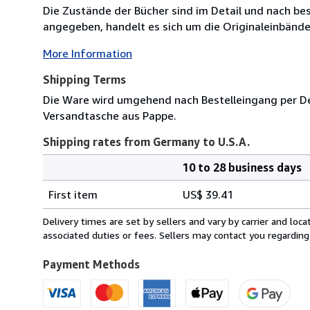
Die Zustände der Bücher sind im Detail und nach be
angegeben, handelt es sich um die Originaleinbände 
More Information
Shipping Terms
Die Ware wird umgehend nach Bestelleingang per Deu
Versandtasche aus Pappe.
Shipping rates from Germany to U.S.A.
10 to 28 business days
Order
Shipping
quantity
First item
US$ 39.41
rates
from
Delivery times are set by sellers and vary by carrier and lo
Germany
associated duties or fees. Sellers may contact you regarding
to
U.S.A.
Payment Methods