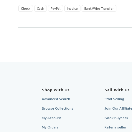
Check
Cash
PayPal
Invoice
Bank/Wire Transfer
Shop With Us
Sell With Us
Advanced Search
Start Selling
Browse Collections
Join Our Affilia
My Account
Book Buyback
My Orders
Refer a seller