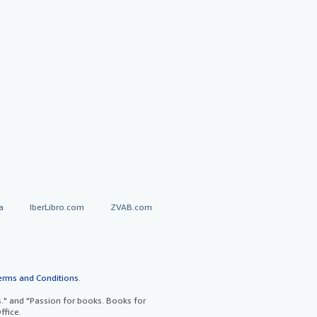
a
IberLibro.com
ZVAB.com
erms and Conditions
.
" and "Passion for books. Books for
ffice.