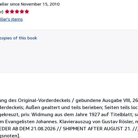
ller since November 15, 2010
Seller
r)
rating
ller's items
5
out
of
copies of this book
5
stars
g des Original-Vorderdeckels / gebundene Ausgabe VIII, 261 
deckels; Außen gealtert und teils berieben; Seiten teils lock
angekreuzt, priv. Widmung aus dem Jahre 1927 auf Titelblatt; s
em Evangelisten Johannes. Klavierauszug von Gustav Rösler, 
WIEDER AB DEM 21.08.2026 // SHIPMENT AFTER AUGUST 21. //
gsnoten].