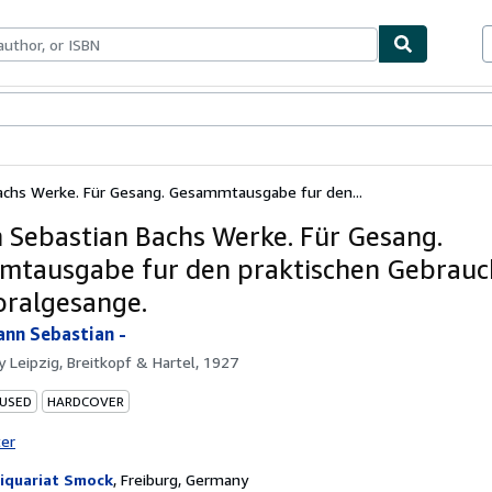
bles
Textbooks
Sellers
Start Selling
achs Werke. Für Gesang. Gesammtausgabe fur den...
 Sebastian Bachs Werke. Für Gesang.
tausgabe fur den praktischen Gebrauc
horalgesange.
ann Sebastian -
by
Leipzig, Breitkopf & Hartel, 1927
 USED
HARDCOVER
ter
iquariat Smock
,
Freiburg, Germany