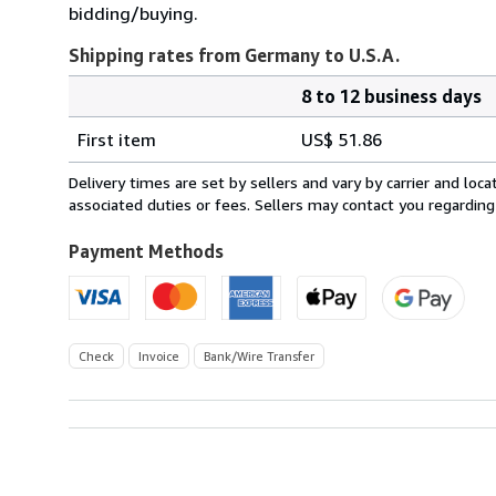
bidding/buying.
Shipping rates from Germany to U.S.A.
8 to 12 business days
Order
Shipping
quantity
First item
US$ 51.86
rates
from
Delivery times are set by sellers and vary by carrier and lo
Germany
associated duties or fees. Sellers may contact you regarding
to
U.S.A.
Payment Methods
Check
Invoice
Bank/Wire Transfer