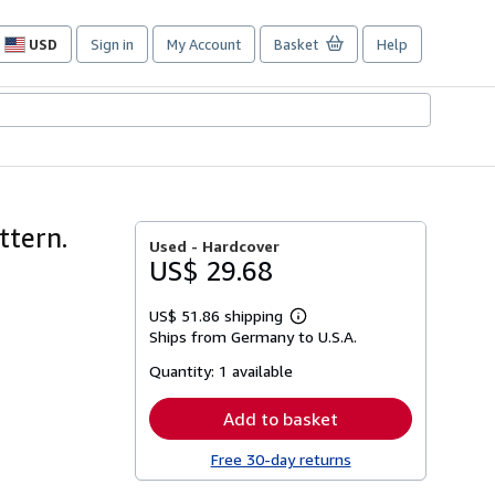
USD
Sign in
My Account
Basket
Help
Site
shopping
preferences
ttern.
Used -
Hardcover
US$ 29.68
US$ 51.86 shipping
Learn
Ships from Germany to U.S.A.
more
about
Quantity:
1 available
shipping
rates
Add to basket
Free 30-day returns