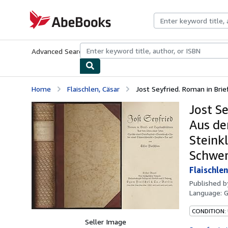
Skip to main content
AbeBooks.com
Advanced Search
Browse Collections
Rare Books
Art & Collecti
Home
Flaischlen, Cäsar
Jost Seyfried. Roman in Brie
Jost S
Aus de
Steink
Schwer
Flaischlen
Published 
Language:
CONDITION:
Seller Image