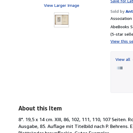
Save for La
View Larger Image
Sold by
Ant
Associatio
AbeBooks Se
(5-star selle
View this se
View all
About this Item
8°. 19,5 x 14 cm. XIII, 86, 102, 111, 110, 107 Seite
Ausgabe, 85. Auflage mit Titelbild nach P. Behrens. 
Blattränder braunfleckig. Gutes Exemplar.