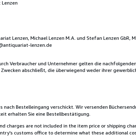
t Lenzen
riat Lenzen, Michael Lenzen M.A. und Stefan Lenzen GbR, M
o@antiquariat-lenzen.de
durch Verbraucher und Unternehmer gelten die nachfolgenden
u Zwecken abschließt, die überwiegend weder ihrer gewerblic
es nach Bestelleingang verschickt. Wir versenden Büchersen
eit erhalten Sie eine Bestellbestätigung.
and charges are not included in the item price or shipping ch
untry's customs office to determine what these additional cost