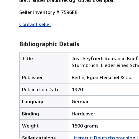
Seller Inventory # 7596EB
Contact seller
Bibliographic Details
Title
Jost Seyfried. Roman in Brie
Sturmbruch. Lieder eines Sch
Publisher
Berlin, Egon Fleischel & Co.
Publication Date
1920
Language
German
Binding
Hardcover
Weight
1600 grams
Seller catalogs
Literatur: Deutschsprachige L