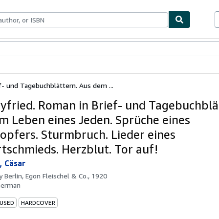
bles
Textbooks
Sellers
Start Selling
f- und Tagebuchblättern. Aus dem ...
eyfried. Roman in Brief- und Tagebuchblä
m Leben eines Jeden. Sprüche eines
lopfers. Sturmbruch. Lieder eines
tschmieds. Herzblut. Tor auf!
, Cäsar
by
Berlin, Egon Fleischel & Co., 1920
German
 USED
HARDCOVER