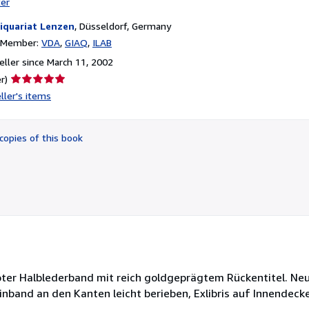
ter
iquariat Lenzen
,
Düsseldorf, Germany
n Member:
VDA
GIAQ
ILAB
ller since March 11, 2002
Seller
r)
rating
ller's items
5
out
of
copies of this book
5
stars
n. Roter Halblederband mit reich goldgeprägtem Rückentitel. 
Einband an den Kanten leicht berieben, Exlibris auf Innendeck