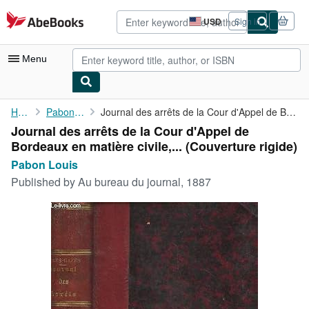
Skip to main content
AbeBooks.com
USD
Sign in
Site
shopping
preferences
Menu
My Account
Home
Pabon Louis
Journal des arrêts de la Cour d'Appel de Bordeaux en matière ...
Journal des arrêts de la Cour d'Appel de
My Purchases
Bordeaux en matière civile,... (Couverture rigide)
Advanced Search
Pabon Louis
Published by
Au bureau du journal, 1887
Browse Collections
Rare Books
Art & Collectibles
Textbooks
Sellers
Start Selling