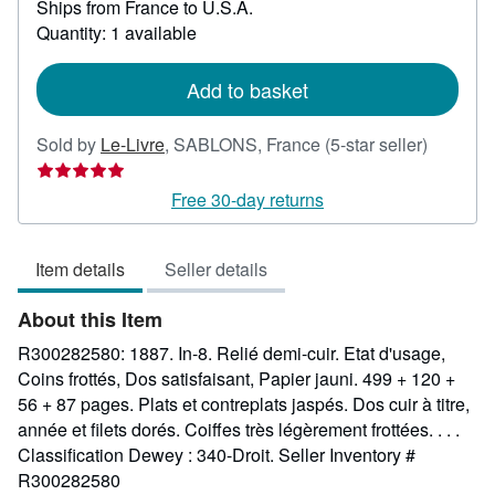
Ships from France to U.S.A.
more
about
Quantity: 1 available
shipping
rates
Add to basket
Seller
Sold by
Le-Livre
,
SABLONS, France
(5-star seller)
rating
5
Free 30-day returns
out
of
Item details
Seller details
5
stars
About this Item
R300282580: 1887. In-8. Relié demi-cuir. Etat d'usage,
Coins frottés, Dos satisfaisant, Papier jauni. 499 + 120 +
56 + 87 pages. Plats et contreplats jaspés. Dos cuir à titre,
année et filets dorés. Coiffes très légèrement frottées. . . .
Classification Dewey : 340-Droit.
Seller Inventory #
R300282580