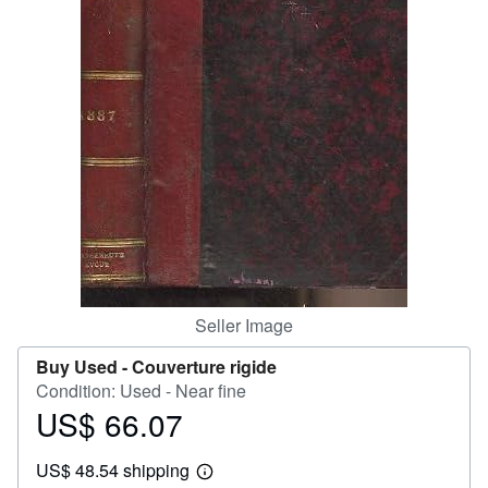
Help
CLOSE
Seller Image
Buy Used -
Couverture rigide
Condition: Used - Near fine
US$ 66.07
Price
US$
US$ 48.54 shipping
66.07
Learn