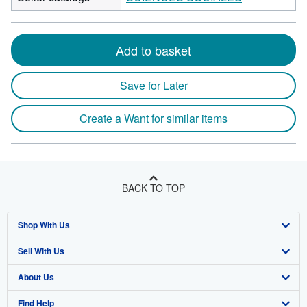
Add to basket
Save for Later
Create a Want for similar items
BACK TO TOP
Shop With Us
Sell With Us
Advanced Search
About Us
Browse Collections
Start Selling
Find Help
My Account
Join Our Affiliate Program
About AbeBooks