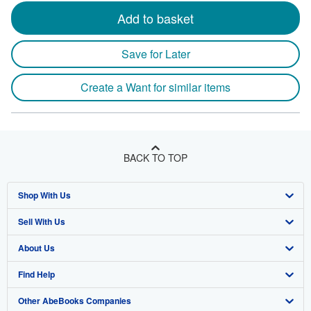
Add to basket
Save for Later
Create a Want for similar items
BACK TO TOP
Shop With Us
Sell With Us
Advanced Search
About Us
Browse Collections
Start Selling
Find Help
My Account
Join Our Affiliate Program
About AbeBooks
Other AbeBooks Companies
My Orders
Book Buyback
Media
Help