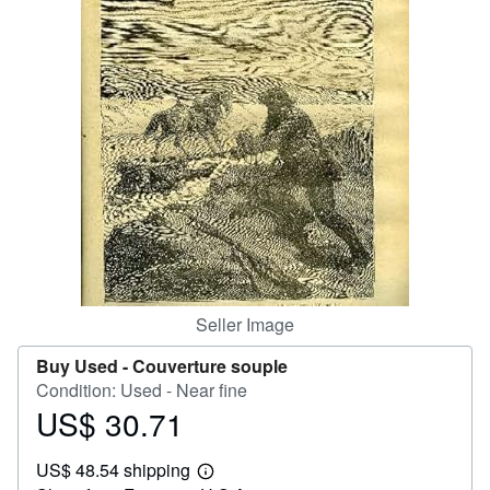
Help
CLOSE
Seller Image
Buy Used -
Couverture souple
Condition: Used - Near fine
US$ 30.71
Price
US$
US$ 48.54 shipping
30.71
Learn