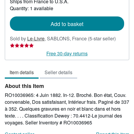
Ships from France to U.S.A.
more
about
Quantity: 1 available
shipping
rates
Add to basket
Seller
Sold by
Le-Livre
,
SABLONS, France
(5-star seller)
rating
5
Free 30-day returns
out
of
Item details
Seller details
5
stars
About this Item
RO10036965: 4 Juin 1882. In-12. Broché. Bon état, Couv.
convenable, Dos satisfaisant, Intérieur frais. Paginé de 337
à 352. Quelques gravures en noir et blanc dans et hors
texte. . . . Classification Dewey : 70.4412-Le journal des
voyages.
Seller Inventory # RO10036965