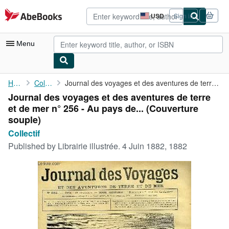
Skip to main content
AbeBooks.com
USD
Sign in
Site
shopping
preferences
Menu
My Account
Home
Collectif
Journal des voyages et des aventures de terre et de mer n° 256 -...
Journal des voyages et des aventures de terre
My Purchases
et de mer n° 256 - Au pays de... (Couverture
Advanced Search
souple)
Collectif
Browse Collections
Published by
Librairie illustrée. 4 Juin 1882, 1882
Rare Books
Art & Collectibles
Textbooks
Sellers
Start Selling