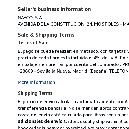
Seller's business information
NAYCO, S.A.
AVENIDA DE LA CONSTITUCION, 24, MOSTOLES - MAD
Sale & Shipping Terms
Terms of Sale
El pago se puede realizar: en metálico, con tarjetas
precio de cada libro esta incluido el 4% de I.V.A. En
embalaje siempre irán por cuenta del comprador. PR
-28609 - Sevilla la Nueva, Madrid, (España) TELEFON
More Information
Shipping Terms
El precio de envío calculado automáticamente por Ab
transferencia bancaria. No se mandan libros contra
coste del envío está calculado para libros con un 
adicionales de envío
Orders usually ship within 3 bu
book order is heavy or oversized, we may contact yo