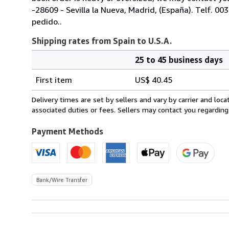
-28609 - Sevilla la Nueva, Madrid, (España). Telf. 0
pedido..
Shipping rates from Spain to U.S.A.
25 to 45 business days
Order
Shipping
quantity
First item
US$ 40.45
rates
from
Delivery times are set by sellers and vary by carrier and lo
Spain
associated duties or fees. Sellers may contact you regarding
to
U.S.A.
Payment Methods
Bank/Wire Transfer