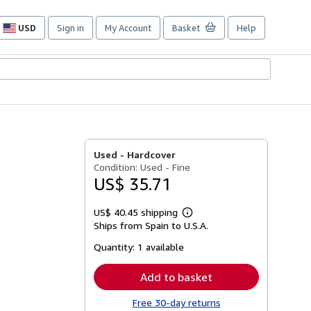
USD
Sign in
My Account
Basket
Help
Site
shopping
preferences
Used -
Hardcover
Condition: Used - Fine
US$ 35.71
US$ 40.45 shipping
Learn
Ships from Spain to U.S.A.
more
about
Quantity:
1 available
shipping
rates
Add to basket
Free 30-day returns