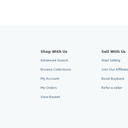
Shop With Us
Sell With Us
Advanced Search
Start Selling
Browse Collections
Join Our Affilia
My Account
Book Buyback
My Orders
Refer a seller
View Basket