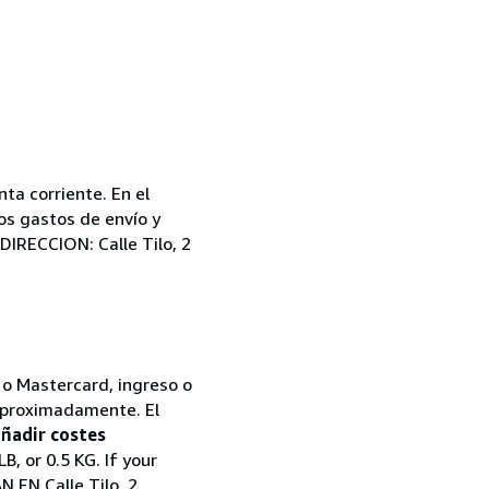
ta corriente. En el
Los gastos de envío y
IRECCION: Calle Tilo, 2
 o Mastercard, ingreso o
 aproximadamente. El
añadir costes
, or 0.5 KG. If your
 EN Calle Tilo, 2