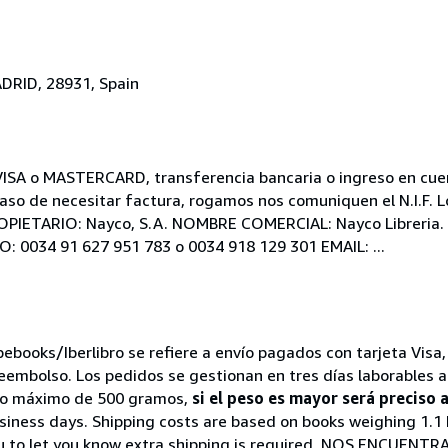
RID, 28931, Spain
 VISA o MASTERCARD, transferencia bancaria o ingreso en cuen
 caso de necesitar factura, rogamos nos comuniquen el N.I.F. 
OPIETARIO: Nayco, S.A. NOMBRE COMERCIAL: Nayco Libreria. D
O: 0034 91 627 951 783 o 0034 918 129 301 EMAIL: ...
ebooks/Iberlibro se refiere a envío pagados con tarjeta Visa,
reembolso. Los pedidos se gestionan en tres días laborables
peso máximo de 500 gramos,
si el peso es mayor será preciso 
siness days. Shipping costs are based on books weighing 1.1 LB
u to let you know extra shipping is required. NOS ENCUENTRAN