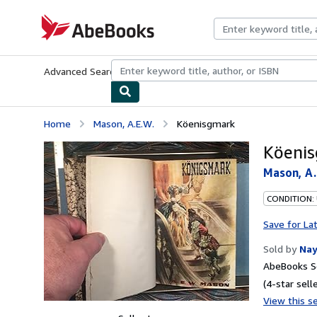
Skip to main content
AbeBooks.com
Advanced Search
Browse Collections
Rare Books
Art & Collecti
Home
Mason, A.E.W.
Köenisgmark
Köeni
Mason, A.
CONDITION: 
Save for La
Sold by
Nay
AbeBooks Se
(4-star selle
View this se