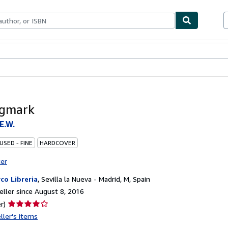
bles
Textbooks
Sellers
Start Selling
sgmark
E.W.
USED - FINE
HARDCOVER
ter
co Libreria
,
Sevilla la Nueva - Madrid, M, Spain
ller since August 8, 2016
Seller
r)
rating
ller's items
4