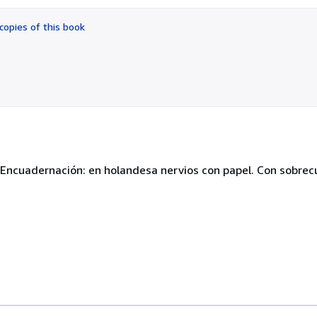
out
of
copies of this book
5
stars
a. Encuadernación: en holandesa nervios con papel. Con sobre