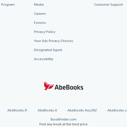
te Program
Media
Customer Support
Careers
Forums
Privacy Policy
Your Ads Privacy Choices
Designated Agent
Accessibility
AbeBooks.fr
AbeBooks.it
AbeBooks Aus/NZ
AbeBooks.c
BookFinder.com
Find any book at the best price