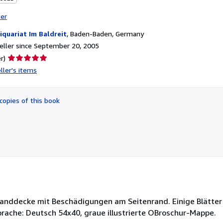
ter
iquariat Im Baldreit
,
Baden-Baden, Germany
ller since September 20, 2005
Seller
r)
rating
ller's items
5
out
of
copies of this book
5
stars
nbanddecke mit Beschädigungen am Seitenrand. Einige Blätte
rache: Deutsch 54x40, graue illustrierte OBroschur-Mappe.