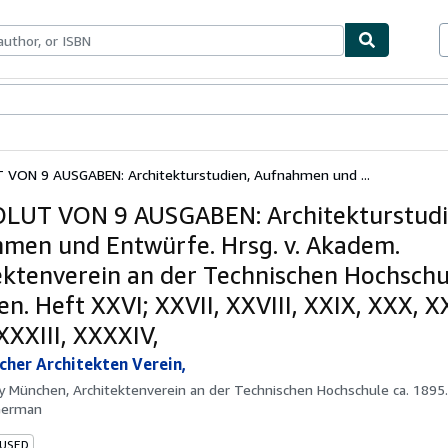
bles
Textbooks
Sellers
Start Selling
VON 9 AUSGABEN: Architekturstudien, Aufnahmen und ...
UT VON 9 AUSGABEN: Architekturstudi
men und Entwürfe. Hrsg. v. Akadem.
ektenverein an der Technischen Hochschu
n. Heft XXVI; XXVII, XXVIII, XXIX, XXX, X
XXXIII, XXXXIV,
her Architekten Verein,
by
München, Architektenverein an der Technischen Hochschule ca. 1895.
German
 USED