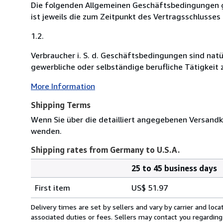
Die folgenden Allgemeinen Geschäftsbedingungen g
ist jeweils die zum Zeitpunkt des Vertragsschlusses
1.2.
Verbraucher i. S. d. Geschäftsbedingungen sind natü
gewerbliche oder selbständige berufliche Tätigkeit z
More Information
Shipping Terms
Wenn Sie über die detailliert angegebenen Versandk
wenden.
Shipping rates from Germany to U.S.A.
25 to 45 business days
Order
Shipping
quantity
First item
US$ 51.97
rates
from
Delivery times are set by sellers and vary by carrier and lo
Germany
associated duties or fees. Sellers may contact you regarding