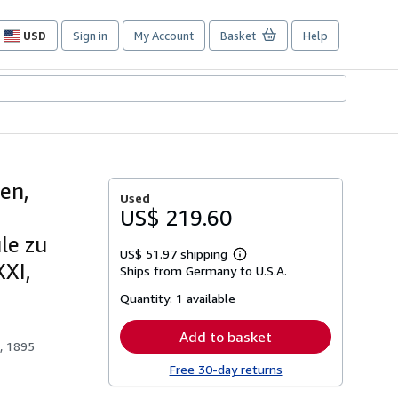
USD
Sign in
My Account
Basket
Help
Site
shopping
preferences
en,
Used
US$ 219.60
le zu
US$ 51.97 shipping
Learn
XXI,
Ships from Germany to U.S.A.
more
about
Quantity:
1 available
shipping
rates
Add to basket
, 1895
Free 30-day returns