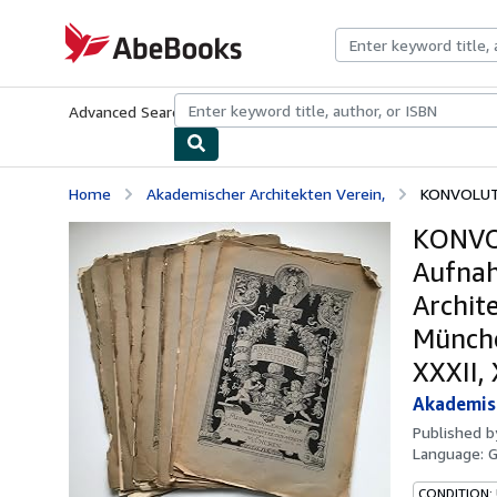
Skip to main content
AbeBooks.com
Advanced Search
Browse Collections
Rare Books
Art & Collecti
Home
Akademischer Architekten Verein,
KONVOLUT 
KONVOL
Aufnah
Archit
Münche
XXXII, 
Akademisc
Published 
Language:
CONDITION: