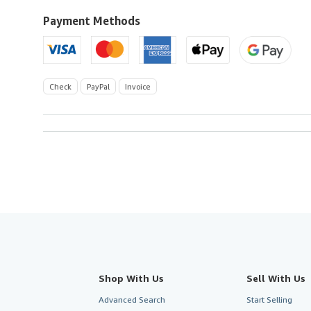
to
U.S.A.
Payment Methods
Check
PayPal
Invoice
Shop With Us
Sell With Us
Advanced Search
Start Selling