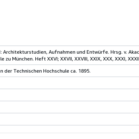
rchitekturstudien, Aufnahmen und Entwürfe. Hrsg. v. Akad
 zu München. Heft XXVI; XXVII, XXVIII, XXIX, XXX, XXXI, XXXII
n der Technischen Hochschule ca. 1895.