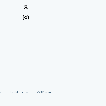
a
IberLibro.com
ZVAB.com