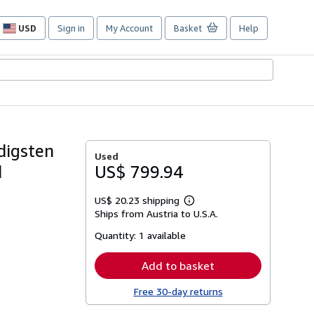
USD
Sign in
My Account
Basket
Help
Site
shopping
preferences
digsten
Used
d
US$ 799.94
US$ 20.23 shipping
Learn
Ships from Austria to U.S.A.
more
about
Quantity:
1 available
shipping
rates
Add to basket
Free 30-day returns