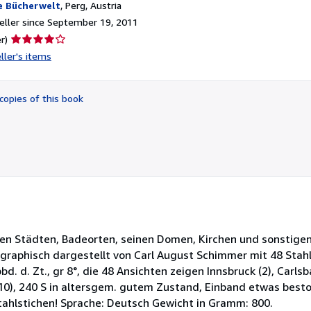
e Bücherwelt
,
Perg, Austria
ller since September 19, 2011
Seller
r)
rating
ller's items
4
out
of
copies of this book
5
stars
en Städten, Badeorten, seinen Domen, Kirchen und sonstige
graphisch dargestellt von Carl August Schimmer mit 48 Stahl
bd. d. Zt., gr 8°, die 48 Ansichten zeigen Innsbruck (2), Carls
ag (10), 240 S in altersgem. gutem Zustand, Einband etwas besto
tahlstichen! Sprache: Deutsch Gewicht in Gramm: 800.