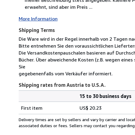
erwaehnt, sind aber im Preis ...
More Information
Shipping Terms
Die Ware wird in der Regel innerhalb von 2 Tagen na
Bitte entnehmen Sie den voraussichtlichen Lieferter
Die Versandkostenpauschalen basieren auf Durchsch
Bücher. Über abweichende Kosten (z.B. wegen eines
Sie
gegebenenfalls vom Verkäufer informiert.
Shipping rates from Austria to U.S.A.
15 to 30 business days
Order
Shipping
quantity
First item
US$ 20.23
rates
from
Delivery times are set by sellers and vary by carrier and lo
Austria
associated duties or fees. Sellers may contact you regarding
to