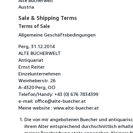
Alte Bücherwelt
Austria
Sale & Shipping Terms
Terms of Sale
Allgemeine Geschäftsbedingungen
Perg, 31.12.2014
ALTE BÜCHERWELT
Antiquariat
Ernst Reiter
Einzelunternehmen
Weinheberstr. 26
A-4320 Perg, OÖ
Telefon/Handy: +43 (0) 676 7834399
e-mail: office@alte-buecher.at
Meine website : www.alte-buecher.at
Die von mir angebotenen Buecher und antiquaris
ihrem Alter entsprechend durchschnittlich erhalt
meiner Beschreibung stets angegeben. Kleinere 