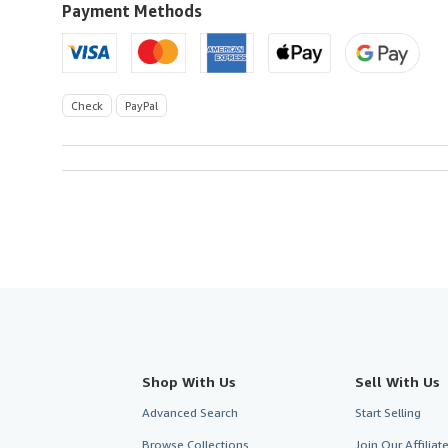
U.S.A.
Payment Methods
Check
PayPal
Shop With Us
Sell With Us
Advanced Search
Start Selling
Browse Collections
Join Our Affilia