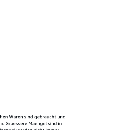
chen Waren sind gebraucht und
en. Groessere Maengel sind in
Maengel werden nicht immer