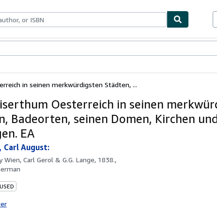
bles
Textbooks
Sellers
Start Selling
rreich in seinen merkwürdigsten Städten, ...
iserthum Oesterreich in seinen merkwür
n, Badeorten, seinen Domen, Kirchen un
gen. EA
 Carl August:
by
Wien, Carl Gerol & G.G. Lange, 1838.,
German
 USED
ter