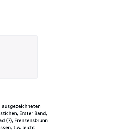
n ausgezeichneten
stichen, Erster Band,
bad (7), Frenzensbrunn
ssen, tlw. leicht