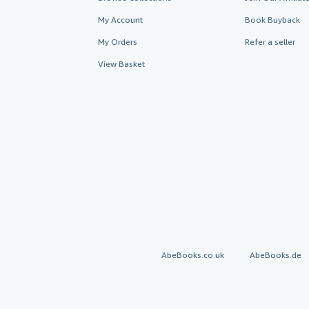
My Account
Book Buyback
My Orders
Refer a seller
View Basket
AbeBooks.co.uk
AbeBooks.de