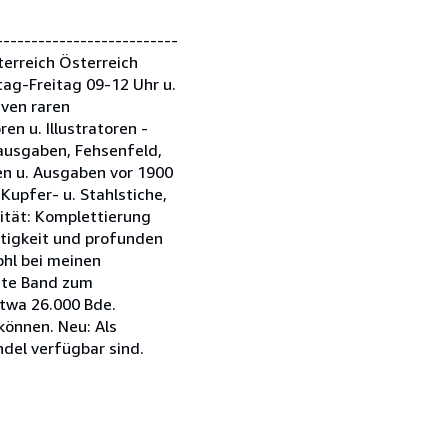
------------------------
terreich Österreich
tag-Freitag 09-12 Uhr u.
iven raren
n u. Illustratoren -
tausgaben, Fehsenfeld,
en u. Ausgaben vor 1900
Kupfer- u. Stahlstiche,
lität: Komplettierung
ätigkeit und profunden
ohl bei meinen
este Band zum
etwa 26.000 Bde.
können. Neu: Als
del verfügbar sind.