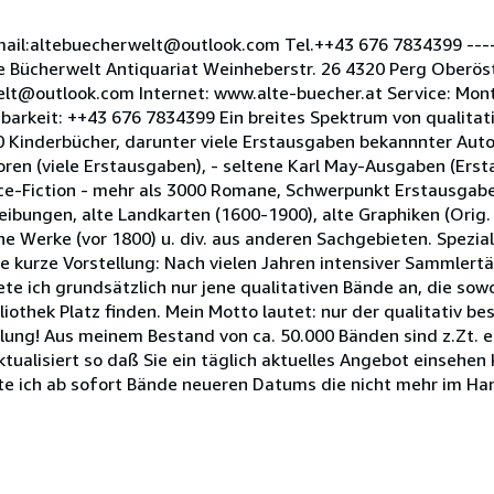
ail:altebuecherwelt@outlook.com Tel.++43 676 7834399 -----
Alte Bücherwelt Antiquariat Weinheberstr. 26 4320 Perg Oberös
elt@outlook.com Internet: www.alte-buecher.at Service: Mon
hbarkeit: ++43 676 7834399 Ein breites Spektrum von qualitat
0 Kinderbücher, darunter viele Erstausgaben bekannnter Autore
oren (viele Erstausgaben), - seltene Karl May-Ausgaben (Ers
nce-Fiction - mehr als 3000 Romane, Schwerpunkt Erstausgab
eibungen, alte Landkarten (1600-1900), alte Graphiken (Orig. 
sche Werke (vor 1800) u. div. aus anderen Sachgebieten. Spezia
e kurze Vorstellung: Nach vielen Jahren intensiver Sammlert
te ich grundsätzlich nur jene qualitativen Bände an, die sow
iothek Platz finden. Mein Motto lautet: nur der qualitativ b
lung! Aus meinem Bestand von ca. 50.000 Bänden sind z.Zt. 
ktualisiert so daß Sie ein täglich aktuelles Angebot einsehen 
e ich ab sofort Bände neueren Datums die nicht mehr im Han