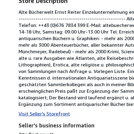
Store Description
Alte Bücherwelt Ernst Reiter Einzelunternehmung em
--------------------------------------------------- 
Telefon: ++43 (0)676 7834 399 E-Mail: altebuecherw
14-18 Uhr, Samstag: 09.00 Uhr-13.00 Uhr Tel. Erreic
antiquarischen Büchern u. Graphiken: - mehr als 200
mehr als 3000 Abenteuerbücher, aller bekannter Aut
Münchmeyer, Radebeul) - mehr als 2000 Krimi, Scie
alte u. rare Ausgaben wie Atlanten, alte Reisebeschr
Lithographien), Erotica, alte religiöse u. philosophi
von Sammlungen nach Anfrage u. Vorlegen Liste. Ein
Kenntnissen d. internationalen Antiquariatsszene bie
geschätzten Sammlerkollegen als auch in meiner Bibl
erschwinglichen Preis paßt zur Ergänzung der Samm
katalogisiert; Der Bestand wird laufend ergänzt u. a
Ergänzung zum Sortiment antiquarischer Bücher biet
Visit Seller's Storefront
Seller's business information