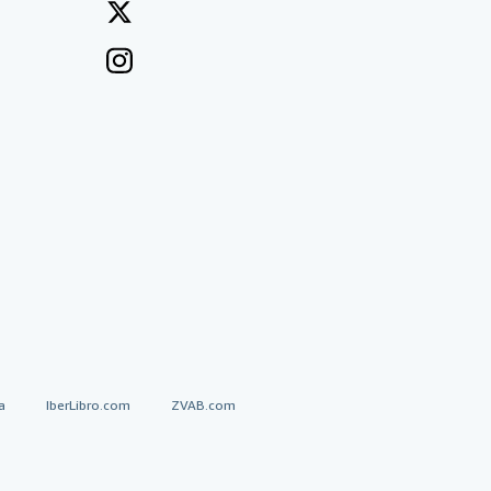
a
IberLibro.com
ZVAB.com