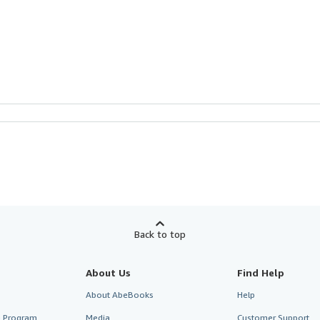
Back to top
About Us
Find Help
About AbeBooks
Help
te Program
Media
Customer Support