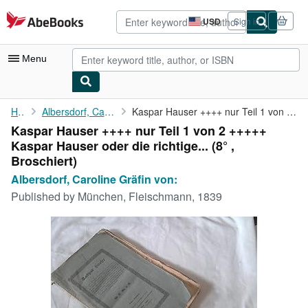
Skip to main content
AbeBooks.com
USD
Sign in
Site
shopping
preferences
Menu
My Account
Home
Albersdorf, Caroline Gräfin von:
Kaspar Hauser ++++ nur Teil 1 von 2 +++++ Kaspar Hauser oder die...
Kaspar Hauser ++++ nur Teil 1 von 2 +++++
My Purchases
Kaspar Hauser oder die richtige... (8° ,
Advanced Search
Broschiert)
Albersdorf, Caroline Gräfin von:
Browse Collections
Published by
München, Fleischmann, 1839
Rare Books
Art & Collectibles
Textbooks
Sellers
Start Selling