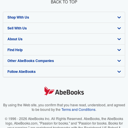
BACK TO TOP
Shop With Us
Sell With Us
Advanced Search
About Us
Browse Collections
Start Selling
Find Help
My Account
Join Our Affiliate Program
About AbeBooks
Other AbeBooks Companies
My Orders
Book Buyback
Media
Help
Follow AbeBooks
View Basket
Refer a seller
Careers
Customer Support
AbeBooks.co.uk
Forums
AbeBooks.de
Privacy Policy
AbeBooks.fr
Your Ads Privacy Choices
AbeBooks.it
By using the Web site, you confirm that you have read, understood, and agreed
to be bound by the
Terms and Conditions
.
Designated Agent
AbeBooks Aus/NZ
© 1996 - 2026 AbeBooks Inc. All Rights Reserved. AbeBooks, the AbeBooks
logo, AbeBooks.com, "Passion for books." and "Passion for books. Books for
Accessibility
AbeBooks.ca
your passion." are registered trademarks with the Registered US Patent &