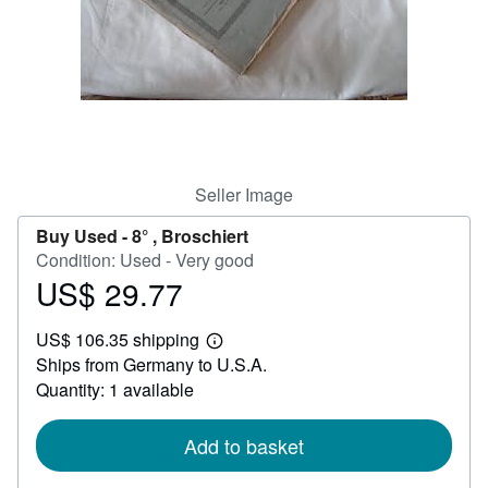
Help
CLOSE
Seller Image
Buy Used -
8° , Broschiert
Condition: Used - Very good
US$ 29.77
Price
US$
US$ 106.35 shipping
29.77
Learn
Ships from Germany to U.S.A.
more
about
Quantity: 1 available
shipping
rates
Add to basket