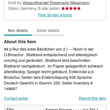
Sold by
Versandhandel Rosemarie Wassmann
,
Seller
Oyten, Germany
(5-star seller)
rating
Free 30-day returns
5
out
Item details
Seller details
of
5
About this Item
stars
99 p Nur das erste Bändchen von 2 ) ----Noch in der
O.Broschur , Blattrand entsprechend und alterstypisch
unruhig und gerändert , Blattrand teils beschnitten .
Blattrand nachgebräunt . Im Papier gelegentlich schwach
altersfleckig, Spiegel leicht gebräunt, Eckknicke a.d.
Broschur, Seiten teils Eckknickspurig 638 Sprache:
Deutsch Gewicht in Gramm: 550.
Seller Inventory #
148697
Contact seller
Report this item
Title
Kaspar Hauser ++++ nur Teil 1