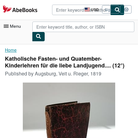
Skip to main content
AbeBooks.com
USD
Sign in
Site
shopping
preferences
Menu
My Account
Home
Katholische Fasten- und Quatember-
My Purchases
Kinderlehren für die liebe Landjugend.... (12°)
Advanced Search
Published by
Augsburg, Veit u. Rieger, 1819
Browse Collections
Rare Books
Art & Collectibles
Textbooks
Sellers
Start Selling