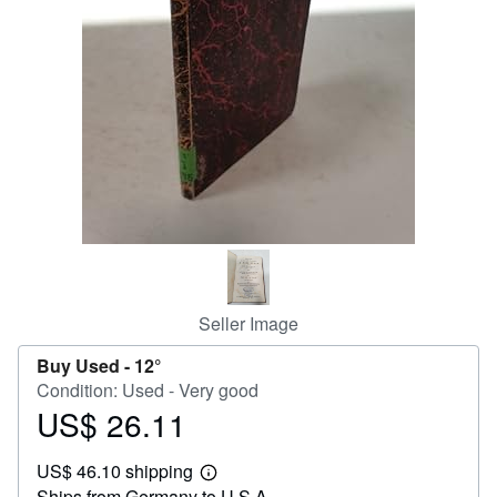
Help
CLOSE
Seller Image
Buy Used -
12°
Condition: Used - Very good
US$ 26.11
Price
US$
US$ 46.10 shipping
26.11
Learn
Ships from Germany to U.S.A.
more