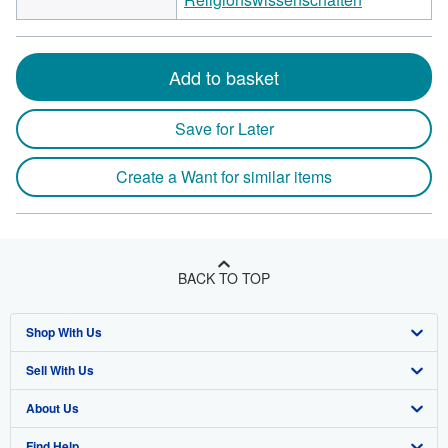
Add to basket
Save for Later
Create a Want for similar items
BACK TO TOP
Shop With Us
Sell With Us
Advanced Search
About Us
Browse Collections
Start Selling
Find Help
My Account
Join Our Affiliate Program
About AbeBooks