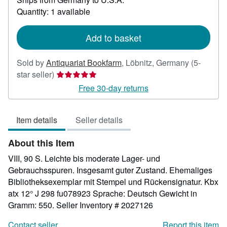
about
Quantity: 1 available
shipping
rates
Add to basket
Sold by
Antiquariat Bookfarm
,
Löbnitz, Germany
(5-
Seller
star seller)
rating
Free 30-day returns
5
out
Item details
Seller details
of
5
About this Item
stars
VIII, 90 S. Leichte bis moderate Lager- und
Gebrauchsspuren. Insgesamt guter Zustand. Ehemaliges
Bibliotheksexemplar mit Stempel und Rückensignatur. Kbx
atx 12° J 298 fu078923 Sprache: Deutsch Gewicht in
Gramm: 550.
Seller Inventory # 2027126
Contact seller
Report this item