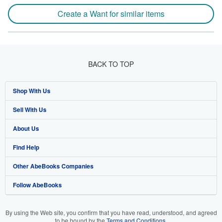
Create a Want for similar items
BACK TO TOP
Shop With Us
Sell With Us
Advanced Search
About Us
Browse Collections
Start Selling
Find Help
My Account
Join Our Affiliate Program
About AbeBooks
Other AbeBooks Companies
My Orders
Book Buyback
Media
Help
Follow AbeBooks
View Basket
Refer a seller
Careers
Customer Support
AbeBooks.co.uk
Forums
AbeBooks.de
By using the Web site, you confirm that you have read, understood, and agreed
to be bound by the
Terms and Conditions
.