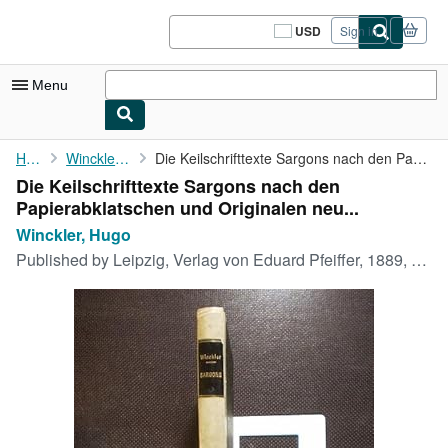
Skip to main content
AbeBooks.com
USD
Sign in
Site
shopping
preferences
Menu
My Account
Home
Winckler, Hugo
Die Keilschrifttexte Sargons nach den Papierabklatschen und ...
Die Keilschrifttexte Sargons nach den
My Purchases
Papierabklatschen und Originalen neu...
Sign Off
Winckler, Hugo
Published by
Leipzig, Verlag von Eduard Pfeiffer, 1889, Auflage: 1., 1889
Advanced Search
Browse Collections
Rare Books
Art & Collectibles
Textbooks
Sellers