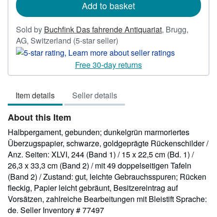
Add to basket
Sold by
Buchfink Das fahrende Antiquariat
,
Brugg,
Seller
AG, Switzerland
(5-star seller)
rating
5
Free 30-day returns
out
of
Item details
Seller details
5
stars
About this Item
Halbpergament, gebunden; dunkelgrün marmoriertes
Überzugspapier, schwarze, goldgeprägte Rückenschilder /
Anz. Seiten: XLVI, 244 (Band 1) / 15 x 22,5 cm (Bd. 1) /
26,3 x 33,3 cm (Band 2) / mit 49 doppelseitigen Tafeln
(Band 2) / Zustand: gut, leichte Gebrauchsspuren; Rücken
fleckig, Papier leicht gebräunt, Besitzereintrag auf
Vorsätzen, zahlreiche Bearbeitungen mit Bleistift Sprache:
de.
Seller Inventory # 77497