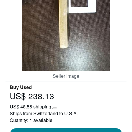
Start Selling
Help
CLOSE
Seller Image
Buy Used
US$ 238.13
Price
US$
US$ 48.55 shipping
238.13
Learn
Ships from Switzerland to U.S.A.
more
Quantity: 1 available
about
shipping
rates