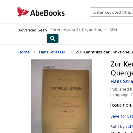
Skip to main content
AbeBooks.com
Advanced Search
Browse Collections
Rare Books
Art & Collecti
Home
Hans Strasser:
Zur Kenntniss der Funktionell
Zur Ke
Querge
Hans Stra
Published 
Language:
CONDITION:
Save for La
Sold by
ral