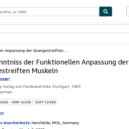
bles
Textbooks
Sellers
Start Selling
en Anpassung der Quergestreiften ...
nntniss der Funktionellen Anpassung der
streiften Muskeln
sser:
by
Verlag von Ferdinand Enke Stuttgart, 1883
German
 USED - VERY GOOD
SOFT COVER
ter
fs-buecherkiste
,
Herzfelde, MOL, Germany