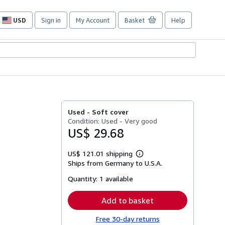
USD
Sign in
My Account
Basket
Help
Site
shopping
preferences
Used -
Soft cover
Condition: Used - Very good
US$ 29.68
US$ 121.01 shipping
Learn
Ships from Germany to U.S.A.
more
about
Quantity:
1 available
shipping
rates
Add to basket
Free 30-day returns