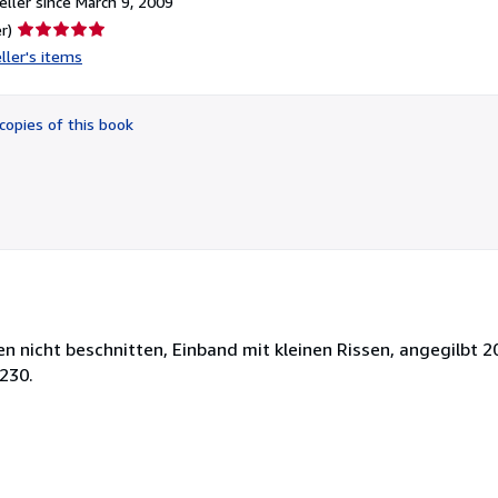
ller since March 9, 2009
Seller
r)
rating
ller's items
5
out
of
copies of this book
5
stars
n nicht beschnitten, Einband mit kleinen Rissen, angegilbt 
230.