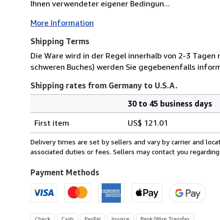
Ihnen verwendeter eigener Bedingun...
More Information
Shipping Terms
Die Ware wird in der Regel innerhalb von 2-3 Tagen
schweren Buches) werden Sie gegebenenfalls inform
Shipping rates from Germany to U.S.A.
30 to 45 business days
Order
Shipping
quantity
First item
US$ 121.01
rates
from
Delivery times are set by sellers and vary by carrier and lo
Germany
associated duties or fees. Sellers may contact you regarding
to
U.S.A.
Payment Methods
Check
Cash
PayPal
Invoice
Bank/Wire Transfer