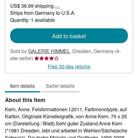
US$
US$ 36.99 shipping
285.74
Learn
Ships from Germany to U.S.A.
more
Quantity: 1 available
about
shipping
rates
Add to basket
Sold by
GALERIE HIMMEL
,
Dresden, Germany
(4-
Seller
star seller)
rating
Free 30-day returns
4
out
Item details
Seller details
of
5
About this Item
stars
Kern, Anne. Felsformationen I.2011. Farbmonotypie, auf
Karton. Originale Künstlergrafik, von Anne Kern. 70 x 25
cm (Darstellung / Blatt).Sehr guter Zustand.Anne Kern
(*1981 Dresden, lebt und arbeitet in Wehlen/Sächsische
Schweiz). Deutsche Malerin und Grafikerin. 1999-2006