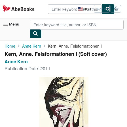
Skip to main content
AbeBooks.com
USD
Sign in
Site
shopping
preferences
Menu
My Account
Home
Anne Kern
Kern, Anne. Felsformationen I
Kern, Anne. Felsformationen I (Soft cover)
My Purchases
Anne Kern
Advanced Search
Publication Date:
2011
Browse Collections
Rare Books
Art & Collectibles
Textbooks
Sellers
Start Selling