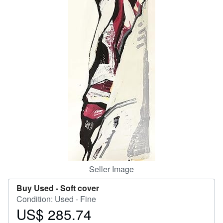
Help
CLOSE
Seller Image
Buy Used -
Soft cover
Condition: Used - Fine
US$ 285.74
Price