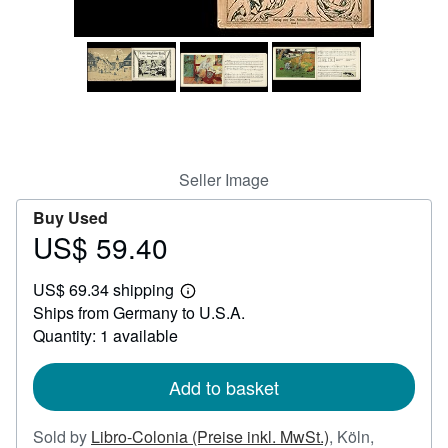
Help
CLOSE
Seller Image
Buy Used
US$ 59.40
Price
US$
US$ 69.34 shipping
59.40
Learn
Ships from Germany to U.S.A.
more
about
Quantity: 1 available
shipping
rates
Add to basket
Sold by
Libro-Colonia (Preise inkl. MwSt.)
,
Köln,