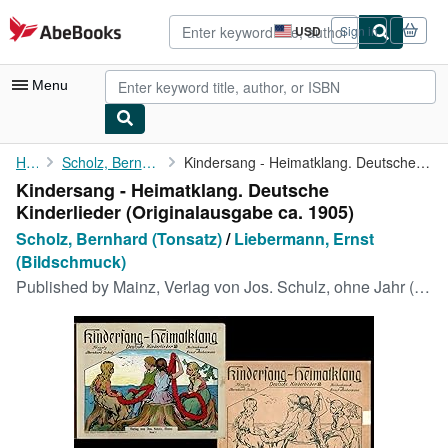
Skip to main content
AbeBooks.com
USD
Sign in
Site
shopping
preferences
Menu
My Account
Home
Scholz, Bernhard (Tonsatz)
Kindersang - Heimatklang. Deutsche Kinderlieder (Originalausgabe...
Kindersang - Heimatklang. Deutsche
My Purchases
Kinderlieder (Originalausgabe ca. 1905)
Advanced Search
Scholz, Bernhard (Tonsatz)
/
Liebermann, Ernst
(Bildschmuck)
Browse Collections
Published by
Mainz, Verlag von Jos. Schulz, ohne Jahr (ca. 1905), 1905
Rare Books
Art & Collectibles
Textbooks
Sellers
Start Selling