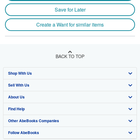
Save for Later
Create a Want for similar items
BACK TO TOP
Shop With Us
Sell With Us
Advanced Search
About Us
Browse Collections
Start Selling
Find Help
My Account
Join Our Affiliate Program
About AbeBooks
Other AbeBooks Companies
My Orders
Book Buyback
Media
Help
Follow AbeBooks
View Basket
Refer a seller
Careers
Customer Support
AbeBooks.co.uk