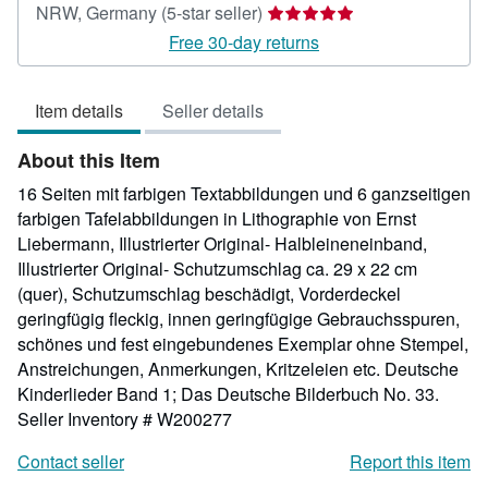
Seller
NRW, Germany
(5-star seller)
rating
Free 30-day returns
5
out
Item details
Seller details
of
5
About this Item
stars
16 Seiten mit farbigen Textabbildungen und 6 ganzseitigen
farbigen Tafelabbildungen in Lithographie von Ernst
Liebermann, Illustrierter Original- Halbleineneinband,
Illustrierter Original- Schutzumschlag ca. 29 x 22 cm
(quer), Schutzumschlag beschädigt, Vorderdeckel
geringfügig fleckig, innen geringfügige Gebrauchsspuren,
schönes und fest eingebundenes Exemplar ohne Stempel,
Anstreichungen, Anmerkungen, Kritzeleien etc. Deutsche
Kinderlieder Band 1; Das Deutsche Bilderbuch No. 33.
Seller Inventory # W200277
Contact seller
Report this item