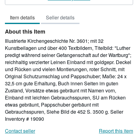
5
out
Item details
Seller details
of
5
About this Item
stars
Illustrierte Kirchengeschichte Nr. 3601; mit 32
Kunstbeilagen und über 400 Textbildern, Titelbild: "Luther
predigt während seiner Gefangenschaft auf der Wartburg";
reichhaltig verzierter Leinen Einband mit goldgepr. Deckel
und Rücken und vielen Montierungen, roter Schnitt, mit
Original Schutzumschlag und Pappschuber; Maße: 24 x
32,5 cm gute Erhaltung, Buch innen Seiten im guten
Zustand, Vorsätze etwas gebräunt mit Namen vorn,
Einband mit leichten Gebrauchsspuren, SU am Rücken
etwas gebräunt, Pappschuber gerbäunt mit
Gebrauchsspuren, Siehe Bild de 452 S. 3500 g.
Seller
Inventory # 19090
Contact seller
Report this item