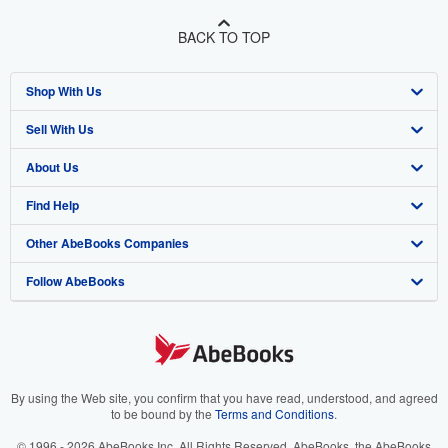
BACK TO TOP
Shop With Us
Sell With Us
Advanced Search
About Us
Browse Collections
Start Selling
Find Help
My Account
Join Our Affiliate Program
About AbeBooks
Other AbeBooks Companies
My Orders
Book Buyback
Media
Help
Follow AbeBooks
View Basket
Refer a seller
Careers
Customer Support
AbeBooks.co.uk
Forums
AbeBooks.de
Privacy Policy
AbeBooks.fr
Your Ads Privacy Choices
AbeBooks.it
By using the Web site, you confirm that you have read, understood, and agreed
to be bound by the
Terms and Conditions
.
Designated Agent
AbeBooks Aus/NZ
© 1996 - 2026 AbeBooks Inc. All Rights Reserved. AbeBooks, the AbeBooks