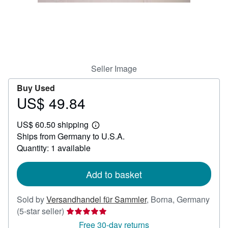
Help
CLOSE
Seller Image
Buy Used
US$ 49.84
Price
US$
US$ 60.50 shipping
49.84
Learn
Ships from Germany to U.S.A.
more
about
Quantity: 1 available
shipping
rates
Add to basket
Sold by
Versandhandel für Sammler
,
Borna, Germany
Seller
(5-star seller)
rating
Free 30-day returns