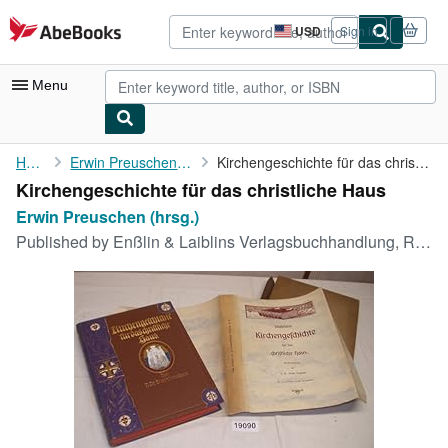
Skip to main content
AbeBooks.com
USD
Sign in
Site
shopping
preferences
Menu
My Account
Home
Erwin Preuschen (hrsg.)
Kirchengeschichte für das christliche Haus
Kirchengeschichte für das christliche Haus
My Purchases
Erwin Preuschen (hrsg.)
Advanced Search
Published by
Enßlin & Laiblins Verlagsbuchhandlung, Reutlingen 1908
Browse Collections
Rare Books
Art & Collectibles
Textbooks
Sellers
Start Selling