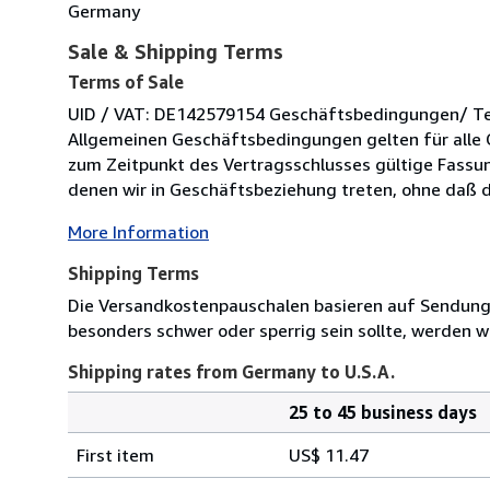
Germany
Sale & Shipping Terms
Terms of Sale
UID / VAT: DE142579154 Geschäftsbedingungen/ Term
Allgemeinen Geschäftsbedingungen gelten für alle 
zum Zeitpunkt des Vertragsschlusses gültige Fassung
denen wir in Geschäftsbeziehung treten, ohne daß di
More Information
Shipping Terms
Die Versandkostenpauschalen basieren auf Sendungen
besonders schwer oder sperrig sein sollte, werden wi
Shipping rates from Germany to U.S.A.
25 to 45 business days
Order
Shipping
quantity
First item
US$ 11.47
rates