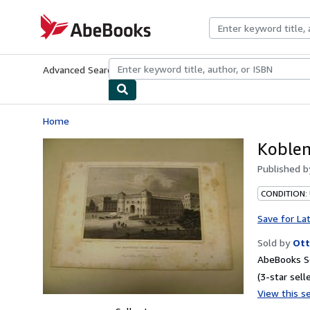
Skip to main content
AbeBooks.com
Advanced Search
Browse Collections
Rare Books
Art & Collecti
Home
Koblen
Published 
CONDITION:
Save for La
Sold by
Ott
AbeBooks Se
(3-star selle
View this se