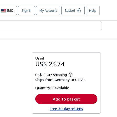
USD
Sign in
My Account
Basket
Help
Site
shopping
preferences
Used
US$ 23.74
US$ 11.47 shipping
Learn
Ships from Germany to U.S.A.
more
about
Quantity:
1 available
shipping
rates
Add to basket
Free 30-day returns