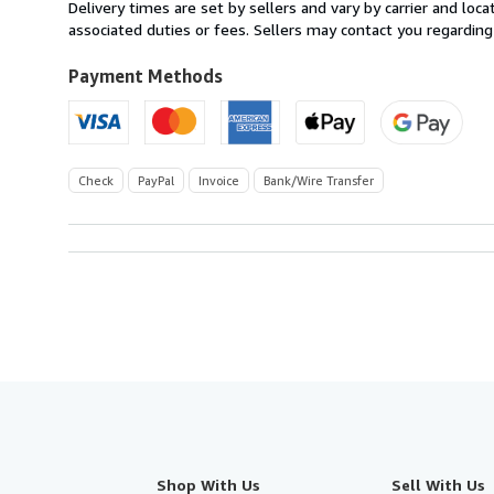
from
Delivery times are set by sellers and vary by carrier and lo
Germany
associated duties or fees. Sellers may contact you regarding
to
U.S.A.
Payment Methods
Check
PayPal
Invoice
Bank/Wire Transfer
Shop With Us
Sell With Us