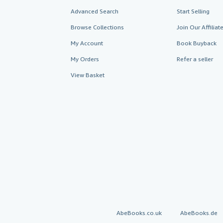
Advanced Search
Start Selling
Browse Collections
Join Our Affilia
My Account
Book Buyback
My Orders
Refer a seller
View Basket
AbeBooks.co.uk
AbeBooks.de