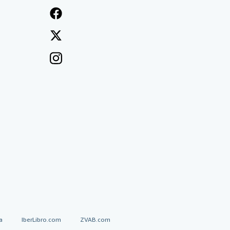
a
IberLibro.com
ZVAB.com