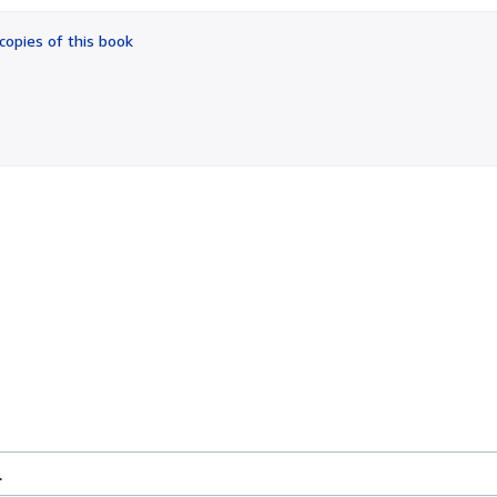
out
of
copies of this book
5
stars
.