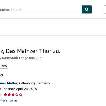
bles
Textbooks
Sellers
Start Selling
z, Das Mainzer Thor zu.
by
Darmstadt Lange um, 1850
 USED
ter
mar Müller
,
Offenburg, Germany
ller since April 24, 2015
Seller
r)
rating
ller's items
3