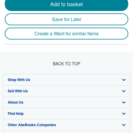
Add to basket
Save for Later
Create a Want for similar items
BACK TO TOP
Shop With Us
Sell With Us
Advanced Search
About Us
Browse Collections
Start Selling
Find Help
My Account
Join Our Affiliate Program
About AbeBooks
Other AbeBooks Companies
My Orders
Book Buyback
Media
Help