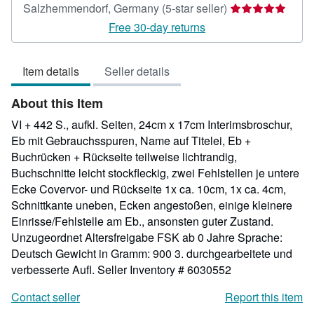
Seller
Salzhemmendorf, Germany
(5-star seller)
rating
Free 30-day returns
5
out
Item details
Seller details
of
5
About this Item
stars
VI + 442 S., aufkl. Seiten, 24cm x 17cm Interimsbroschur,
Eb mit Gebrauchsspuren, Name auf Titelei, Eb +
Buchrücken + Rückseite teilweise lichtrandig,
Buchschnitte leicht stockfleckig, zwei Fehlstellen je untere
Ecke Covervor- und Rückseite 1x ca. 10cm, 1x ca. 4cm,
Schnittkante uneben, Ecken angestoßen, einige kleinere
Einrisse/Fehlstelle am Eb., ansonsten guter Zustand.
Unzugeordnet Altersfreigabe FSK ab 0 Jahre Sprache:
Deutsch Gewicht in Gramm: 900 3. durchgearbeitete und
verbesserte Aufl.
Seller Inventory # 6030552
Contact seller
Report this item