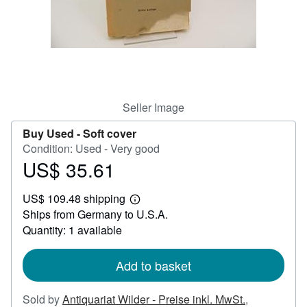
Help
CLOSE
Seller Image
Buy Used -
Soft cover
Condition: Used - Very good
US$ 35.61
Price
US$
US$ 109.48 shipping
35.61
Learn
Ships from Germany to U.S.A.
more
about
Quantity: 1 available
shipping
rates
Add to basket
Sold by
Antiquariat Wilder - Preise inkl. MwSt.
,