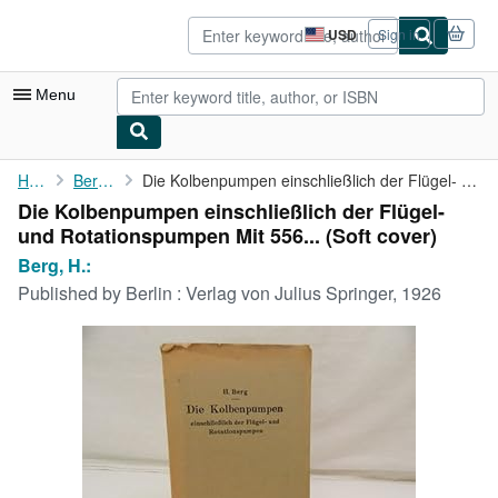
Skip to main content
AbeBooks.com
USD
Sign in
Site
shopping
preferences
Menu
My Account
Home
Berg, H.:
Die Kolbenpumpen einschließlich der Flügel- und Rotationspumpen ...
Die Kolbenpumpen einschließlich der Flügel-
My Purchases
und Rotationspumpen Mit 556... (Soft cover)
Advanced Search
Berg, H.:
Published by
Berlin : Verlag von Julius Springer, 1926
Browse Collections
Rare Books
Art & Collectibles
Textbooks
Sellers
Start Selling