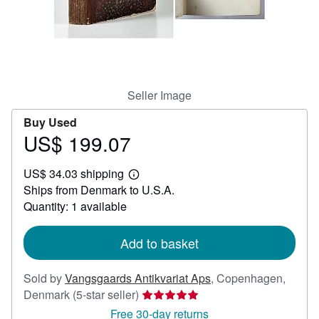
Help
CLOSE
Seller Image
Buy Used
US$ 199.07
Price
US$
US$ 34.03 shipping
199.07
Learn
Ships from Denmark to U.S.A.
more
about
Quantity: 1 available
shipping
rates
Add to basket
Sold by
Vangsgaards Antikvariat Aps
,
Copenhagen,
Seller
Denmark
(5-star seller)
rating
Free 30-day returns