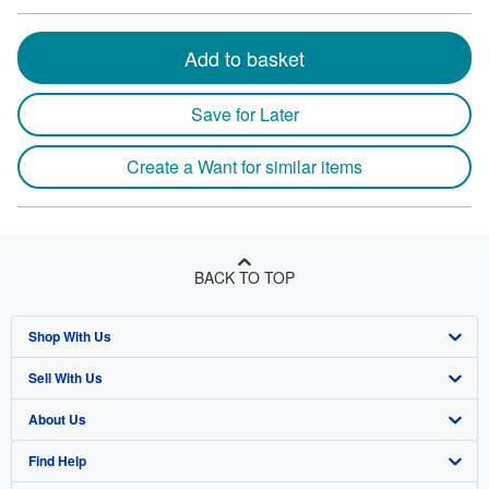
Add to basket
Save for Later
Create a Want for similar items
BACK TO TOP
Shop With Us
Sell With Us
Advanced Search
About Us
Browse Collections
Start Selling
Find Help
My Account
Join Our Affiliate Program
About AbeBooks