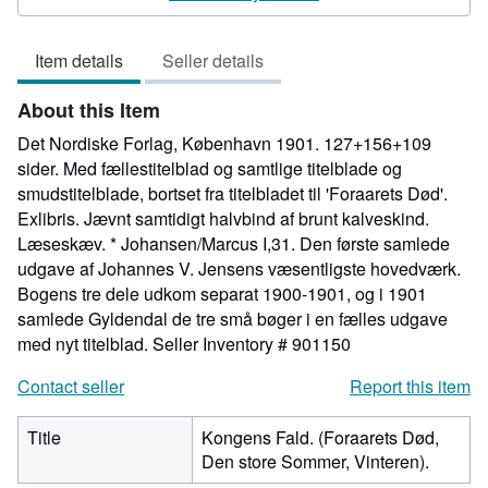
5
out
Item details
Seller details
of
5
About this Item
stars
Det Nordiske Forlag, København 1901. 127+156+109
sider. Med fællestitelblad og samtlige titelblade og
smudstitelblade, bortset fra titelbladet til 'Foraarets Død'.
Exlibris. Jævnt samtidigt halvbind af brunt kalveskind.
Læseskæv. * Johansen/Marcus I,31. Den første samlede
udgave af Johannes V. Jensens væsentligste hovedværk.
Bogens tre dele udkom separat 1900-1901, og i 1901
samlede Gyldendal de tre små bøger i en fælles udgave
med nyt titelblad.
Seller Inventory # 901150
Contact seller
Report this item
Title
Kongens Fald. (Foraarets Død,
Den store Sommer, Vinteren).