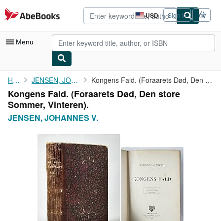
Skip to main content
AbeBooks.com
USD
Sign in
Site
shopping
preferences
Menu
My Account
Home
JENSEN, JOHANNES V.
Kongens Fald. (Foraarets Død, Den store Sommer, Vinteren).
Kongens Fald. (Foraarets Død, Den store
My Purchases
Sommer, Vinteren).
Advanced Search
JENSEN, JOHANNES V.
Browse Collections
Rare Books
Art & Collectibles
Textbooks
Sellers
Start Selling