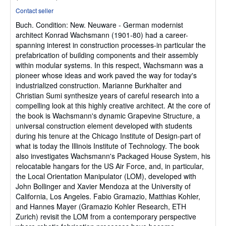
rating
Contact seller
5
Buch.
Condition: New.
Neuware - German modernist
out
architect Konrad Wachsmann (1901-80) had a career-
of
spanning interest in construction processes-in particular the
5
prefabrication of building components and their assembly
stars
within modular systems. In this respect, Wachsmann was a
pioneer whose ideas and work paved the way for today's
industrialized construction. Marianne Burkhalter and
Christian Sumi synthesize years of careful research into a
compelling look at this highly creative architect. At the core of
the book is Wachsmann's dynamic Grapevine Structure, a
universal construction element developed with students
during his tenure at the Chicago Institute of Design-part of
what is today the Illinois Institute of Technology. The book
also investigates Wachsmann's Packaged House System, his
relocatable hangars for the US Air Force, and, in particular,
the Local Orientation Manipulator (LOM), developed with
John Bollinger and Xavier Mendoza at the University of
California, Los Angeles. Fabio Gramazio, Matthias Kohler,
and Hannes Mayer (Gramazio Kohler Research, ETH
Zurich) revisit the LOM from a contemporary perspective