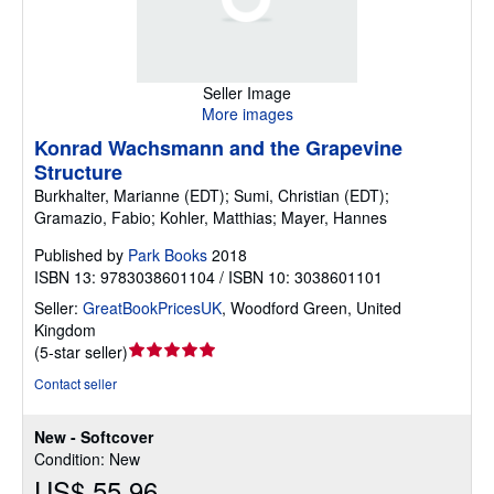
Seller Image
More images
Konrad Wachsmann and the Grapevine
Structure
Burkhalter, Marianne (EDT); Sumi, Christian (EDT);
Gramazio, Fabio; Kohler, Matthias; Mayer, Hannes
Published by
Park Books
2018
ISBN 13: 9783038601104 / ISBN 10: 3038601101
Seller:
GreatBookPricesUK
,
Woodford Green, United
Kingdom
Seller
(
5-star seller
)
rating
Contact seller
5
out
New - Softcover
of
Condition: New
5
US$ 55.96
stars