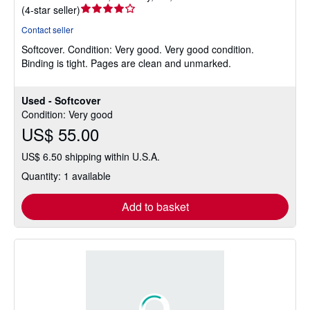
Seller
(
4-star seller
)
rating
Contact seller
4
Softcover.
Condition: Very good.
Very good condition.
out
Binding is tight. Pages are clean and unmarked.
of
5
stars
Used - Softcover
Condition: Very good
US$ 55.00
US$ 6.50 shipping within U.S.A.
Quantity: 1 available
Add to basket