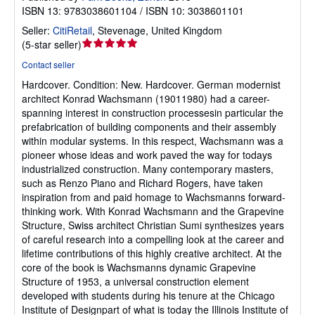
ISBN 13: 9783038601104 / ISBN 10: 3038601101
Seller:
CitiRetail
,
Stevenage, United Kingdom
Seller
(
5-star seller
)
rating
Contact seller
5
Hardcover.
Condition: New.
Hardcover. German modernist
out
architect Konrad Wachsmann (19011980) had a career-
of
spanning interest in construction processesin particular the
5
prefabrication of building components and their assembly
stars
within modular systems. In this respect, Wachsmann was a
pioneer whose ideas and work paved the way for todays
industrialized construction. Many contemporary masters,
such as Renzo Piano and Richard Rogers, have taken
inspiration from and paid homage to Wachsmanns forward-
thinking work. With Konrad Wachsmann and the Grapevine
Structure, Swiss architect Christian Sumi synthesizes years
of careful research into a compelling look at the career and
lifetime contributions of this highly creative architect. At the
core of the book is Wachsmanns dynamic Grapevine
Structure of 1953, a universal construction element
developed with students during his tenure at the Chicago
Institute of Designpart of what is today the Illinois Institute of