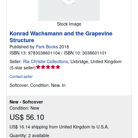
Stock Image
Konrad Wachsmann and the Grapevine
Structure
Published by
Park Books
2018
ISBN 13: 9783038601104 / ISBN 10: 3038601101
Seller:
Ria Christie Collections
,
Uxbridge, United Kingdom
Seller
(
5-star seller
)
rating
Contact seller
5
Softcover.
Condition: New.
In
out
of
5
New - Softcover
stars
Condition: New
US$ 56.10
US$ 16.14 shipping from United Kingdom to U.S.A.
Quantity: 2 available