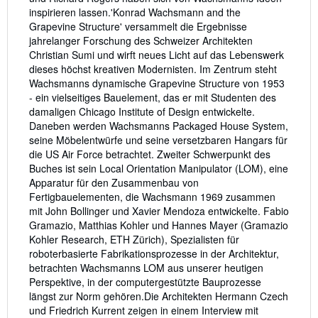
inspirieren lassen.'Konrad Wachsmann and the
Grapevine Structure' versammelt die Ergebnisse
jahrelanger Forschung des Schweizer Architekten
Christian Sumi und wirft neues Licht auf das Lebenswerk
dieses höchst kreativen Modernisten. Im Zentrum steht
Wachsmanns dynamische Grapevine Structure von 1953
- ein vielseitiges Bauelement, das er mit Studenten des
damaligen Chicago Institute of Design entwickelte.
Daneben werden Wachsmanns Packaged House System,
seine Möbelentwürfe und seine versetzbaren Hangars für
die US Air Force betrachtet. Zweiter Schwerpunkt des
Buches ist sein Local Orientation Manipulator (LOM), eine
Apparatur für den Zusammenbau von
Fertigbauelementen, die Wachsmann 1969 zusammen
mit John Bollinger und Xavier Mendoza entwickelte. Fabio
Gramazio, Matthias Kohler und Hannes Mayer (Gramazio
Kohler Research, ETH Zürich), Spezialisten für
roboterbasierte Fabrikationsprozesse in der Architektur,
betrachten Wachsmanns LOM aus unserer heutigen
Perspektive, in der computergestützte Bauprozesse
längst zur Norm gehören.Die Architekten Hermann Czech
und Friedrich Kurrent zeigen in einem Interview mit