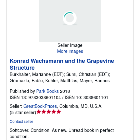
Seller Image
More images
Konrad Wachsmann and the Grapevine
Structure
Burkhalter, Marianne (EDT); Sumi, Christian (EDT);
Gramazio, Fabio; Kohler, Matthias; Mayer, Hannes
Published by
Park Books
2018
ISBN 13: 9783038601104 / ISBN 10: 3038601101
Seller:
GreatBookPrices
,
Columbia, MD, U.S.A.
Seller
(
5-star seller
)
rating
Contact seller
5
Softcover.
Condition: As new.
Unread book in perfect
out
condition.
of