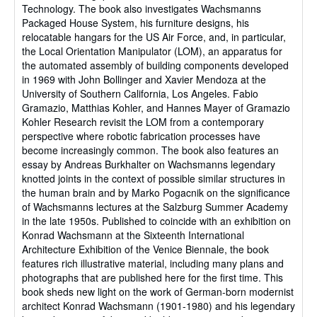
Technology. The book also investigates Wachsmanns
Packaged House System, his furniture designs, his
relocatable hangars for the US Air Force, and, in particular,
the Local Orientation Manipulator (LOM), an apparatus for
the automated assembly of building components developed
in 1969 with John Bollinger and Xavier Mendoza at the
University of Southern California, Los Angeles. Fabio
Gramazio, Matthias Kohler, and Hannes Mayer of Gramazio
Kohler Research revisit the LOM from a contemporary
perspective where robotic fabrication processes have
become increasingly common. The book also features an
essay by Andreas Burkhalter on Wachsmanns legendary
knotted joints in the context of possible similar structures in
the human brain and by Marko Pogacnik on the significance
of Wachsmanns lectures at the Salzburg Summer Academy
in the late 1950s. Published to coincide with an exhibition on
Konrad Wachsmann at the Sixteenth International
Architecture Exhibition of the Venice Biennale, the book
features rich illustrative material, including many plans and
photographs that are published here for the first time. This
book sheds new light on the work of German-born modernist
architect Konrad Wachsmann (1901-1980) and his legendary