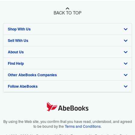
BACK TO TOP
Shop With Us
Sell With Us
Advanced Search
About Us
Browse Collections
Start Selling
Find Help
My Account
Join Our Affiliate Program
About AbeBooks
Other AbeBooks Companies
My Orders
Book Buyback
Media
Help
Follow AbeBooks
View Basket
Refer a seller
Careers
Customer Support
AbeBooks.co.uk
Forums
AbeBooks.de
Privacy Policy
AbeBooks.fr
Your Ads Privacy Choices
AbeBooks.it
By using the Web site, you confirm that you have read, understood, and agreed
to be bound by the
Terms and Conditions
.
Designated Agent
AbeBooks Aus/NZ