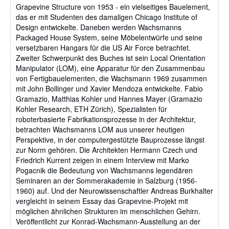
Grapevine Structure von 1953 - ein vielseitiges Bauelement,
das er mit Studenten des damaligen Chicago Institute of
Design entwickelte. Daneben werden Wachsmanns
Packaged House System, seine Möbelentwürfe und seine
versetzbaren Hangars für die US Air Force betrachtet.
Zweiter Schwerpunkt des Buches ist sein Local Orientation
Manipulator (LOM), eine Apparatur für den Zusammenbau
von Fertigbauelementen, die Wachsmann 1969 zusammen
mit John Bollinger und Xavier Mendoza entwickelte. Fabio
Gramazio, Matthias Kohler und Hannes Mayer (Gramazio
Kohler Research, ETH Zürich), Spezialisten für
roboterbasierte Fabrikationsprozesse in der Architektur,
betrachten Wachsmanns LOM aus unserer heutigen
Perspektive, in der computergestützte Bauprozesse längst
zur Norm gehören. Die Architekten Hermann Czech und
Friedrich Kurrent zeigen in einem Interview mit Marko
Pogacnik die Bedeutung von Wachsmanns legendären
Seminaren an der Sommerakademie in Salzburg (1956-
1960) auf. Und der Neurowissenschaftler Andreas Burkhalter
vergleicht in seinem Essay das Grapevine-Projekt mit
möglichen ähnlichen Strukturen im menschlichen Gehirn.
Veröffentlicht zur Konrad-Wachsmann-Ausstellung an der