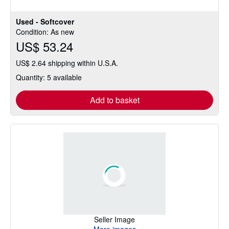
5
stars
Used - Softcover
Condition: As new
US$ 53.24
US$ 2.64 shipping within U.S.A.
Quantity: 5 available
Add to basket
Seller Image
More images