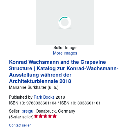
Seller Image
More images
Konrad Wachsmann and the Grapevine
Structure | Katalog zur Konrad-Wachsmann-
Ausstellung während der
Architekturbiennale 2018
Marianne Burkhalter (u. a.)
Published by
Park Books
2018
ISBN 13: 9783038601104 / ISBN 10: 3038601101
Seller:
preigu
,
Osnabrück, Germany
Seller
(
5-star seller
)
rating
Contact seller
5