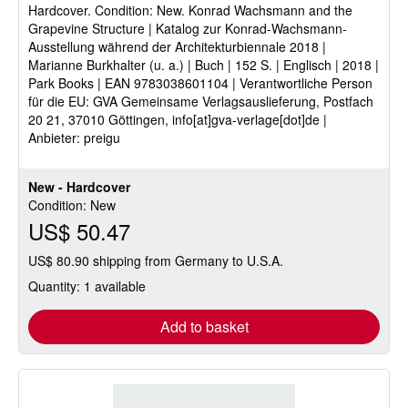
Hardcover.
Condition: New.
Konrad Wachsmann and the
out
Grapevine Structure | Katalog zur Konrad-Wachsmann-
of
Ausstellung während der Architekturbiennale 2018 |
5
Marianne Burkhalter (u. a.) | Buch | 152 S. | Englisch | 2018 |
stars
Park Books | EAN 9783038601104 | Verantwortliche Person
für die EU: GVA Gemeinsame Verlagsauslieferung, Postfach
20 21, 37010 Göttingen, info[at]gva-verlage[dot]de |
Anbieter: preigu
New - Hardcover
Condition: New
US$ 50.47
US$ 80.90 shipping from Germany to U.S.A.
Quantity: 1 available
Add to basket