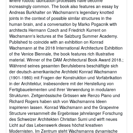
where robotic fabrication processes have become
increasingly common. The book also features an essay by
Andreas Burkhalter on Wachsmann's legendary knotted
joints in the context of possible similar structures in the
human brain, and a conversation by Marko Pogacnik with
architects Hermann Czech and Friedrich Kurrent on
Wachsmann's lectures at the Salzburg Summer Academy.
Published to coincide with an exhibition on Konrad
Wachsmann at the 2018 International Architecture Exhibition
of the Venice Biennale, the book features rich illustrative
material. Winner of the DAM Architectural Book Award 2018.;
Während seines gesamten Berufslebens beschäftigte sich
der deutsch-amerikanische Architekt Konrad Wachsmann
(1901-1980) mit Fragen der Konstruktion und Vorfabrikation
in der Architektur, insbesondere mit der Herstellung von
Fertigbauelementen und ihrer Verwendung in modularen
Strukturen. Zeitgenössische Grössen wie Renzo Piano und
Richard Rogers haben sich von Wachsmanns Ideen
inspirieren lassen. Konrad Wachsmann and the Grapevine
Structure versammelt die Ergebnisse jahrelanger Forschung
des Schweizer Architekten Christian Sumi und wirft neues
Licht auf das Lebenswerk dieses höchst kreativen
Modernisten. Im Zentrum steht Wachsmanns dynamische