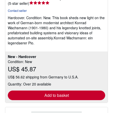
Seller
(
5-star seller
)
rating
Contact seller
5
Hardcover.
Condition: New.
This book sheds new light on the
out
work of German-born modernist architect Konrad
of
Wachsmann (1901-1980) and his legendary knotted joints,
5
prefabricated building systems and visionary ideas of
stars
automated on-site assembly.Konrad Wachsmann: ein
legendaerer Pio.
New - Hardcover
Condition: New
US$ 45.87
US$ 56.62 shipping from Germany to U.S.A.
Quantity: Over 20 available
Add to basket