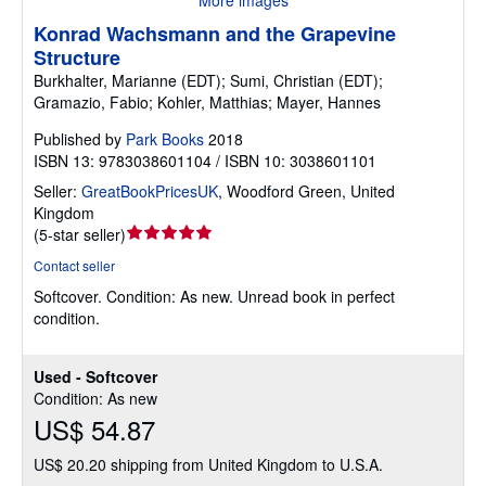
Konrad Wachsmann and the Grapevine
Structure
Burkhalter, Marianne (EDT); Sumi, Christian (EDT);
Gramazio, Fabio; Kohler, Matthias; Mayer, Hannes
Published by
Park Books
2018
ISBN 13: 9783038601104 / ISBN 10: 3038601101
Seller:
GreatBookPricesUK
,
Woodford Green, United
Kingdom
Seller
(
5-star seller
)
rating
Contact seller
5
Softcover.
Condition: As new.
Unread book in perfect
out
condition.
of
5
stars
Used - Softcover
Condition: As new
US$ 54.87
US$ 20.20 shipping from United Kingdom to U.S.A.