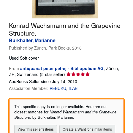
Help
CLOSE
Konrad Wachsmann and the Grapevine
Structure.
Burkhalter, Marianne
Published by
Zürich, Park Books, 2018
Used
Soft cover
From
antiquariat peter petrej - Bibliopolium AG
,
Zürich,
Seller
ZH, Switzerland
(5-star seller)
rating
AbeBooks Seller since July 14, 2010
5
Association Member:
VEBUKU
ILAB
out
of
5
This specific copy is no longer available. Here are our
stars
closest matches for
Konrad Wachsmann and the Grapevine
Structure.
by Burkhalter, Marianne.
View this seller's items
Create a Want for similar items