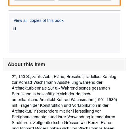
View all
copies of this book
About this Item
Description:
2°, 150 S., zahlr. Abb., Pläne, Broschur, Tadellos. Katalog
zur Konrad-Wachsmann-Ausstellung während der
Architekturbiennale 2018.- Während seines gesamten
Berufslebens beschäftigte sich der deutsch-
amerikanische Architekt Konrad Wachsmann (1901-1980)
mit Fragen der Konstruktion und Vorfabrikation in der
Architektur, insbesondere mit der Herstellung von
Fertigbauelementen und ihrer Verwendung in modularen
Strukturen. Zeitgenössische Grössen wie Renzo Piano
und Richard Rogers haben sich von Wachsmanns Ideen