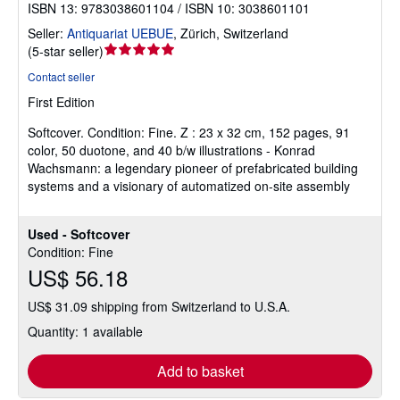
ISBN 13: 9783038601104 / ISBN 10: 3038601101
Seller:
Antiquariat UEBUE
,
Zürich, Switzerland
Seller
(
5-star seller
)
rating
Contact seller
5
First Edition
out
of
Softcover.
Condition: Fine.
Z : 23 x 32 cm, 152 pages, 91
5
color, 50 duotone, and 40 b/w illustrations - Konrad
stars
Wachsmann: a legendary pioneer of prefabricated building
systems and a visionary of automatized on-site assembly
Used - Softcover
Condition: Fine
US$ 56.18
US$ 31.09 shipping from Switzerland to U.S.A.
Quantity: 1 available
Add to basket