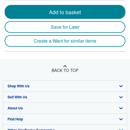
Add to basket
Save for Later
Create a Want for similar items
BACK TO TOP
Shop With Us
Sell With Us
Advanced Search
About Us
Browse Collections
Start Selling
Find Help
My Account
Join Our Affiliate Program
About AbeBooks