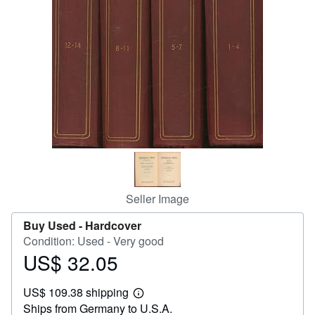
Help
CLOSE
Seller Image
Buy Used -
Hardcover
Condition: Used - Very good
US$ 32.05
Price
US$
US$ 109.38 shipping
32.05
Learn
Ships from Germany to U.S.A.
more