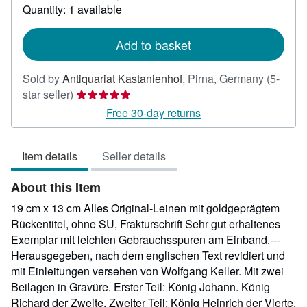
about
Quantity: 1 available
shipping
rates
Add to basket
Sold by
Antiquariat Kastanienhof
,
Pirna, Germany
(5-
Seller
star seller)
rating
Free 30-day returns
5
out
Item details
Seller details
of
5
About this Item
stars
19 cm x 13 cm Alles Original-Leinen mit goldgeprägtem
Rückentitel, ohne SU, Frakturschrift Sehr gut erhaltenes
Exemplar mit leichten Gebrauchsspuren am Einband.---
Herausgegeben, nach dem englischen Text revidiert und
mit Einleitungen versehen von Wolfgang Keller. Mit zwei
Beilagen in Gravüre. Erster Teil: König Johann. König
Richard der Zweite. Zweiter Teil: König Heinrich der Vierte,