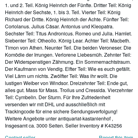
1. und 2. Teil. König Heinrich der Fünfte. Dritter Teil: König
Heinrich der Sechste, 1. bis 3. Teil. Vierter Teil: König
Richard der Dritte. König Heinrich der Achte. Fünfter Teil:
Coriolanus. Julius Cäsar. Antonius und Kleopatra.
Sechster Teil: Titus Andronicus. Romeo und Julia. Hamlet.
Siebenter Teil: Otheollo. König Lear. Achter Teil: Macbeth.
Timon von Athen. Neunter Teil. Die beiden Veroneser. Die
Komödie der Irrungen. Verlorene Liebesmüh. Zehnter Teil:
Der Widerspenstigen Zähmung. Ein Sommernachtstraum.
Der Kaufmann von Vendig. Elfter Teil: Wie es euch gefällt.
Viel Lärm um nichts. Zwölfter Teil: Was ihr wollt. Die
lustigen Weiber von Windsor. Dreizehnter Teil: Ende gut,
alles gut. Mass für Mass. Troilus und Cressida. Vierzehnter
Teil: Cymbelin. Der Sturm. Für Ihre Zufriedenheit
versenden wir mit DHL und ausschließlich mit
Trackingcode für eine sichere Sendungsverfolgung!
Weitere Angebote unter antiquariat-kastanienhof ,
Insgesamt ca. 3000 Seiten.
Seller Inventory # K43256
Contact seller
Report this item