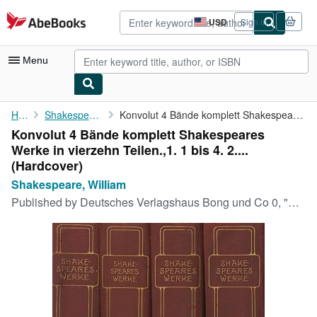
Skip to main content
AbeBooks.com
USD
Sign in
Site
shopping
preferences
Menu
My Account
Home
Shakespeare, William
Konvolut 4 Bände komplett Shakespeares Werke in vierzehn Teilen....
Konvolut 4 Bände komplett Shakespeares
My Purchases
Werke in vierzehn Teilen.,1. 1 bis 4. 2....
Advanced Search
(Hardcover)
Shakespeare, William
Browse Collections
Published by
Deutsches Verlagshaus Bong und Co 0, "Berlin; Leipzig; Wien; Stuttg
Rare Books
Art & Collectibles
Textbooks
Sellers
Start Selling