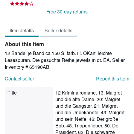
rating
4
Free 30-day returns
out
of
Item details
Seller details
5
stars
About this Item
12 Bände. je Band ca 150 S. farb. ill. OKart. leichte
Lesespuren. Die gesuchte Reihe jeweils in dt. EA.
Seller
Inventory # 65190AB
Contact seller
Report this item
Title
12 Kriminalromane. 13: Maigret
und die alte Dame. 20: Maigret
und die Gangster. 21: Maigret
und die Unbekannte. 43: Maigret
und sein Neffe. 46: Der große
Bob. 48: Triopenfieber. 50: Der
Präsident. 62: Die schwarze