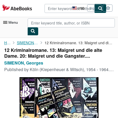
Skip to main content
AbeBooks.com
USD
Sign in
Site
shopping
preferences
Menu
My Account
Home
SIMENON, Georges
12 Kriminalromane. 13: Maigret und die alte Dame. 20: Maigret ...
12 Kriminalromane. 13: Maigret und die alte
My Purchases
Dame. 20: Maigret und die Gangster....
Advanced Search
SIMENON, Georges
Published by
Köln (Kiepenheuer & Witsch), 1954 - 1964., 1964
Browse Collections
Rare Books
Art & Collectibles
Textbooks
Sellers
Start Selling