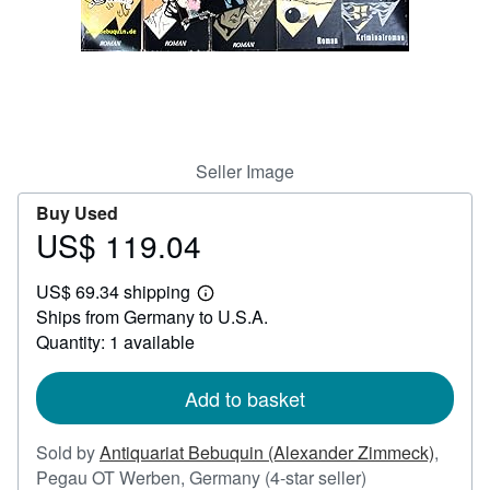
Help
CLOSE
Seller Image
Buy Used
US$ 119.04
Price
US$
US$ 69.34 shipping
119.04
Learn
Ships from Germany to U.S.A.
more
about
Quantity: 1 available
shipping
rates
Add to basket
Sold by
Antiquariat Bebuquin (Alexander Zimmeck)
,
Seller
Pegau OT Werben, Germany
(4-star seller)