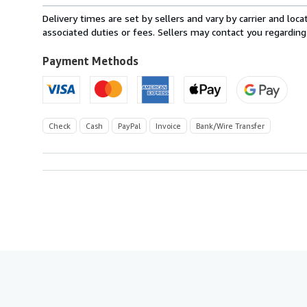
from
Delivery times are set by sellers and vary by carrier and lo
Germany
associated duties or fees. Sellers may contact you regarding
to
U.S.A.
Payment Methods
Check
Cash
PayPal
Invoice
Bank/Wire Transfer