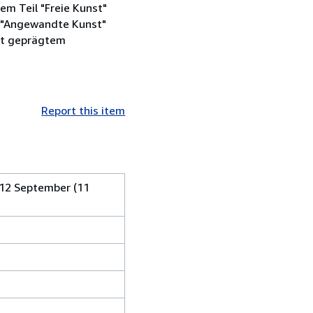
dem Teil "Freie Kunst"
il "Angewandte Kunst"
mit geprägtem
Report this item
 12 September (11