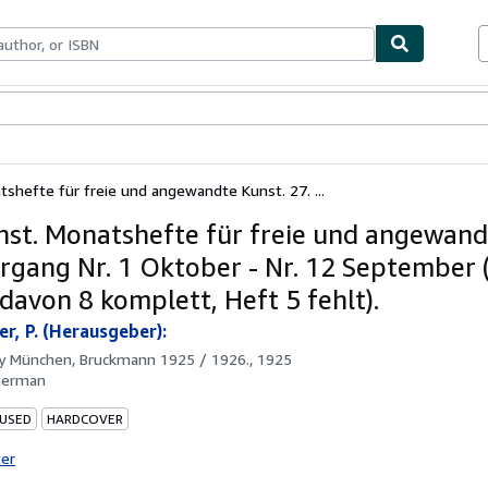
bles
Textbooks
Sellers
Start Selling
tshefte für freie und angewandte Kunst. 27. ...
nst. Monatshefte für freie und angewand
hrgang Nr. 1 Oktober - Nr. 12 September 
 davon 8 komplett, Heft 5 fehlt).
er, P. (Herausgeber):
by
München, Bruckmann 1925 / 1926., 1925
German
 USED
HARDCOVER
ter