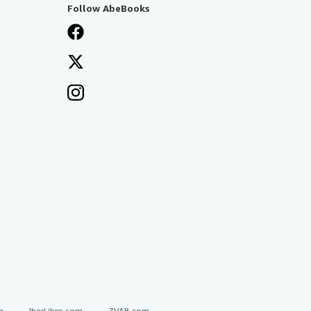
Follow AbeBooks
a
IberLibro.com
ZVAB.com