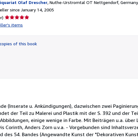
iquariat Olaf Drescher
,
Nuthe-Urstromtal OT Nettgendorf, Germany
ller since January 14, 2005
Seller
r)
rating
ller's items
5
out
of
copies of this book
5
stars
nde (Inserate u. Ankündigungen), dazwischen zwei Paginieru
endet der Teil zu Malerei und Plastik mit der S. 392 und der T
n Abbildungen, einige wenige in Farbe. Mit Beiträgen u.a. übe
is Corinth, Anders Zorn u.v.a. - Vorgebunden sind Inhaltsverz
und des 54. Bandes (Angewandte Kunst der "Dekorativen Kunst