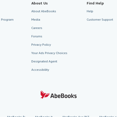
About Us
Find Help
About AbeBooks
Help
te Program
Media
Customer Support
Careers
Forums
Privacy Policy
Your Ads Privacy Choices
Designated Agent
Accessibility
AbeBooks.fr
AbeBooks.it
AbeBooks Aus/NZ
AbeBooks.c