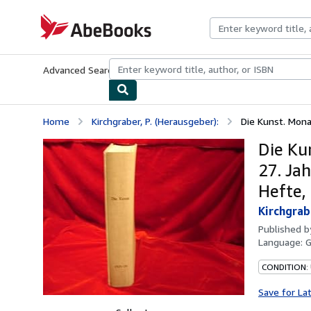
Skip to main content
AbeBooks.com
Advanced Search
Browse Collections
Rare Books
Art & Collecti
Home
Kirchgraber, P. (Herausgeber):
Die Kunst. Mona
Die Ku
27. Ja
Hefte,
Kirchgrab
Published 
Language:
CONDITION:
Save for La