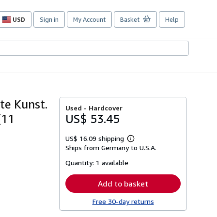
USD
Sign in
My Account
Basket
Help
Site
shopping
preferences
te Kunst.
Used -
Hardcover
(11
US$ 53.45
US$ 16.09 shipping
Learn
Ships from Germany to U.S.A.
more
about
Quantity:
1 available
shipping
rates
Add to basket
Free 30-day returns