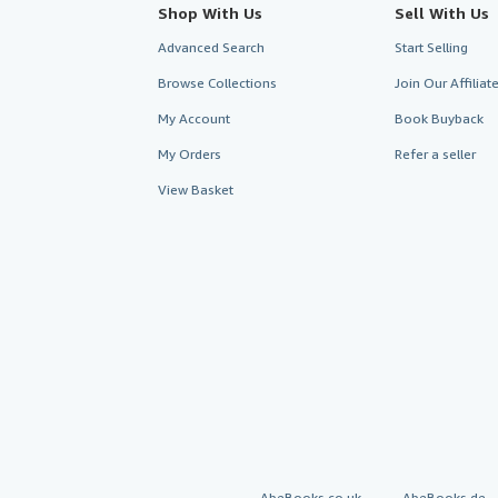
Shop With Us
Sell With Us
Advanced Search
Start Selling
Browse Collections
Join Our Affilia
My Account
Book Buyback
My Orders
Refer a seller
View Basket
AbeBooks.co.uk
AbeBooks.de