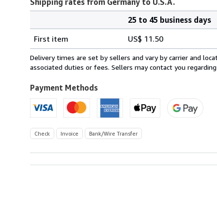
Shipping rates from Germany to U.S.A.
25 to 45 business days
Order
Shipping
quantity
First item
US$ 11.50
rates
from
Delivery times are set by sellers and vary by carrier and lo
Germany
associated duties or fees. Sellers may contact you regarding
to
U.S.A.
Payment Methods
Check
Invoice
Bank/Wire Transfer