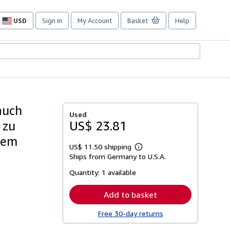
USD
Sign in
My Account
Basket
Help
Site
shopping
preferences
auch
Used
 zu
US$ 23.81
nem
US$ 11.50 shipping
Learn
Ships from Germany to U.S.A.
more
about
Quantity:
1 available
shipping
rates
Add to basket
Free 30-day returns