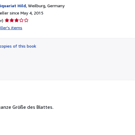
iquariat Hild
,
Weilburg, Germany
ller since May 4, 2015
Seller
r)
rating
ller's items
3
out
of
copies of this book
5
stars
ganze Größe des Blattes.