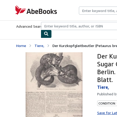
Skip to main content
AbeBooks.com
Advanced Search
Browse Collections
Rare Books
Art & Collecti
Home
Tiere,
Der Kurzkopfgleitbeutler (Petaurus brev
Der Ku
Sugar 
Berlin
Blatt.
Tiere,
Published 
CONDITION:
Save for La