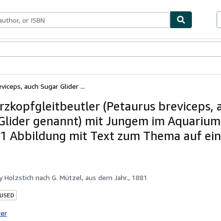
bles
Textbooks
Sellers
Start Selling
iceps, auch Sugar Glider ...
rzkopfgleitbeutler (Petaurus breviceps, 
Glider genannt) mit Jungem im Aquarium
. 1 Abbildung mit Text zum Thema auf ei
by
Holzstich nach G. Mützel, aus dem Jahr., 1881
 USED
ter