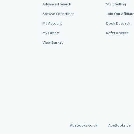
Advanced Search
Start Selling
Browse Collections
Join Our Affilia
My Account
Book Buyback
My Orders
Refer a seller
View Basket
AbeBooks.co.uk
AbeBooks.de