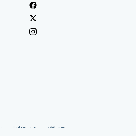
a
IberLibro.com
ZVAB.com