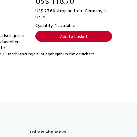
US$ 118.70
US$ 27.66 shipping from Germany to
U.S.A.
Quantity: 1 available
uarisch guten
Add to basket
s berieben.
lte
 / Einschränkungen: Ausgabejahr nicht gesichert.
Follow AbeBooks