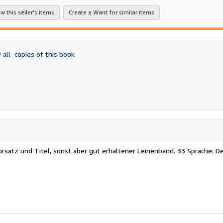
w this seller's items
Create a Want for similar items
 all
copies of this book
Vorsatz und Titel, sonst aber gut erhaltener Leinenband. 33 Sprache: D