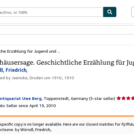
bles
Textbooks
Sellers
Start Selling
che Erzählung für Jugend und ...
häusersage. Geschichtliche Erzählung für 
l, Friedrich,
hed by
Jaenicke, Drsden um 1910., 1910
Seller
ntiquariat Uwe Berg
,
Toppenstedt, Germany
(5-star seller)
rating
s Seller since April 19, 2010
5
out
of
Kyffhä
 specific copy is no longer available. Here are our closest matches for
5
chsene.
by Wörndl, Friedrich,.
stars