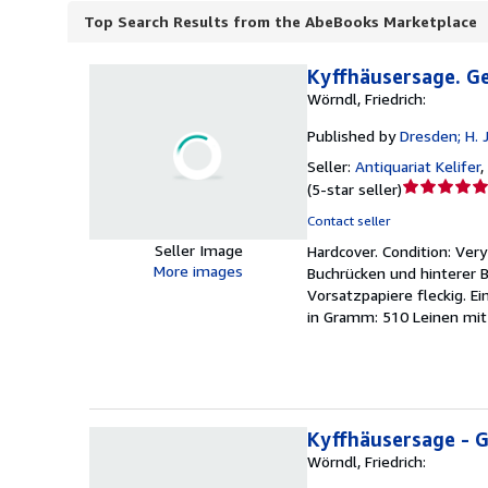
Top Search Results from the AbeBooks Marketplace
Kyffhäusersage. Ge
Wörndl, Friedrich:
Published by
Dresden; H. 
Seller:
Antiquariat Kelifer
,
Seller
(
5-star seller
)
rating
Contact seller
5
Seller Image
Hardcover.
Condition: Ver
out
More images
Buchrücken und hinterer B
of
Vorsatzpapiere fleckig. Ei
5
in Gramm: 510 Leinen mit
stars
Kyffhäusersage - 
Wörndl, Friedrich: