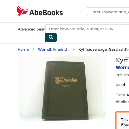
Skip to main content
AbeBooks.com
Advanced Search
Browse Collections
Rare Books
Art & Collecti
Home
Wörndl, Friedrich,
Kyffhäusersage. Geschichtli
Kyff
Wörnd
Publis
Used
From
A
AbeBook
This
Erwa