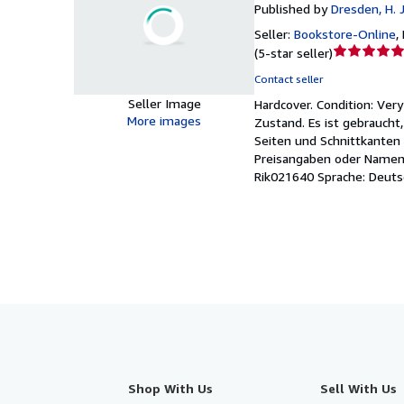
Published by
Dresden, H. 
Seller:
Bookstore-Online
,
Seller
(
5-star seller
)
rating
Contact seller
5
Seller Image
Hardcover.
Condition: Ver
out
More images
Zustand. Es ist gebraucht
of
Seiten und Schnittkanten 
5
Preisangaben oder Namense
stars
Rik021640 Sprache: Deuts
Shop With Us
Sell With Us