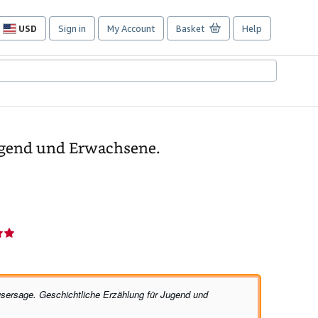
USD
Sign in
My Account
Basket
Help
Site
shopping
preferences
Jugend und Erwachsene.
usersage. Geschichtliche Erzählung für Jugend und