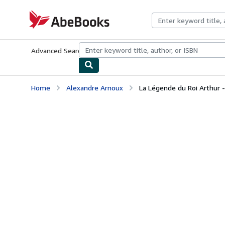
Skip to main content
AbeBooks.com
Advanced Search
Browse Collections
Rare Books
Art & Collecti
Home
Alexandre Arnoux
La Légende du Roi Arthur -