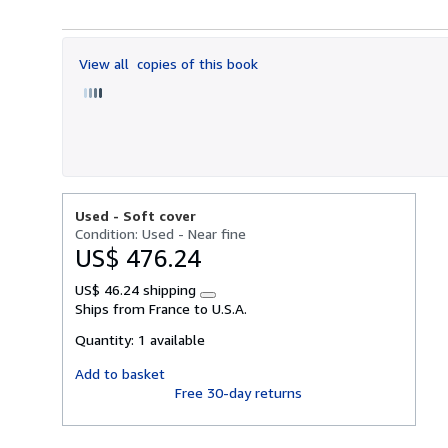
5
out
of
View all
copies of this book
5
stars
Used -
Soft cover
Condition: Used - Near fine
US$ 476.24
US$ 46.24 shipping
Learn
Ships from France to U.S.A.
more
about
Quantity:
1 available
shipping
rates
Add to basket
Free 30-day returns