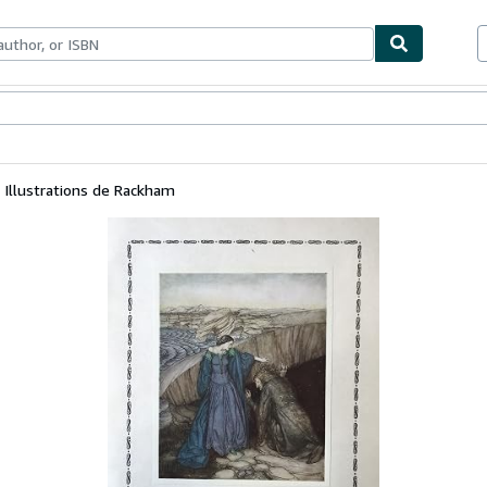
bles
Textbooks
Sellers
Start Selling
 Illustrations de Rackham