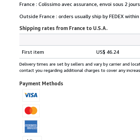
France : Colissimo avec assurance, envoi sous 2 jour
Outside France : orders usually ship by FEDEX within
Shipping rates from France to U.S.A.
Order
Shipping
quantity
First item
US$ 46.24
rates
from
Delivery times are set by sellers and vary by carrier and lo
France
contact you regarding additional charges to cover any increa
to
U.S.A.
Payment Methods