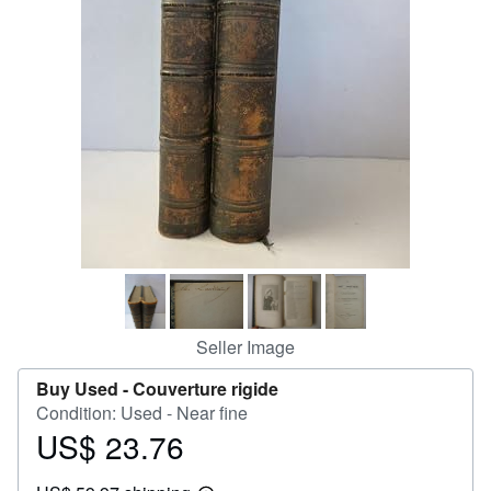
Help
CLOSE
Seller Image
Buy Used -
Couverture rigide
Condition: Used - Near fine
US$ 23.76
Price
US$