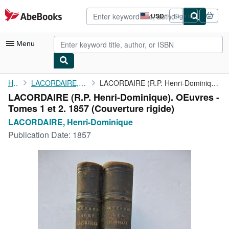
Skip to main content
AbeBooks.com
USD
Sign in
Site
shopping
preferences
Menu
My Account
Home
LACORDAIRE, Henri-Dominique
LACORDAIRE (R.P. Henri-Dominique). OEuvres - Tomes 1 et 2. 1857
LACORDAIRE (R.P. Henri-Dominique). OEuvres -
My Purchases
Tomes 1 et 2. 1857 (Couverture rigide)
Advanced Search
LACORDAIRE, Henri-Dominique
Publication Date:
1857
Browse Collections
Rare Books
Art & Collectibles
Textbooks
Sellers
Start Selling