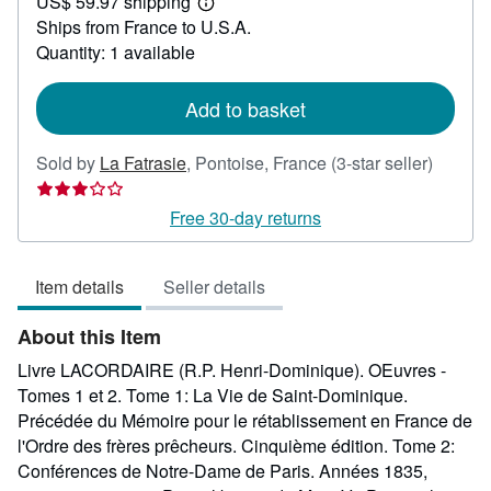
US$ 59.97 shipping
23.76
Learn
Ships from France to U.S.A.
more
about
Quantity: 1 available
shipping
rates
Add to basket
Seller
Sold by
La Fatrasie
,
Pontoise, France
(3-star seller)
rating
3
Free 30-day returns
out
of
Item details
Seller details
5
stars
About this Item
Livre LACORDAIRE (R.P. Henri-Dominique). OEuvres -
Tomes 1 et 2. Tome 1: La Vie de Saint-Dominique.
Précédée du Mémoire pour le rétablissement en France de
l'Ordre des frères prêcheurs. Cinquième édition. Tome 2:
Conférences de Notre-Dame de Paris. Années 1835,