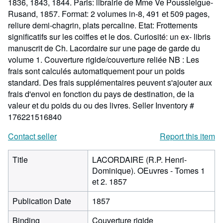
1836, 1843, 1844. Paris: librairie de Mme Ve Poussielgue-
Rusand, 1857. Format: 2 volumes in-8, 491 et 509 pages,
reliure demi-chagrin, plats percaline. Etat: Frottements
significatifs sur les coiffes et le dos. Curiosité: un ex- libris
manuscrit de Ch. Lacordaire sur une page de garde du
volume 1. Couverture rigide/couverture reliée NB : Les
frais sont calculés automatiquement pour un poids
standard. Des frais supplémentaires peuvent s'ajouter aux
frais d'envoi en fonction du pays de destination, de la
valeur et du poids du ou des livres.
Seller Inventory #
176221516840
Contact seller
Report this item
Title
LACORDAIRE (R.P. Henri-
Dominique). OEuvres - Tomes 1
et 2. 1857
Publication Date
1857
Binding
Couverture rigide