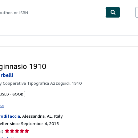
bles
Textbooks
Sellers
Start Selling
iginnasio 1910
rbelli
by
Cooperativa Tipografica Azzoguidi, 1910
 USED - GOOD
ter
rodifaccia
,
Alessandria, AL, Italy
ller since September 4, 2015
Seller
r)
rating