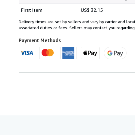
Order
Shipping
quantity
First item
US$ 32.15
rates
from
Delivery times are set by sellers and vary by carrier and lo
Italy
associated duties or fees. Sellers may contact you regarding
to
U.S.A.
Payment Methods