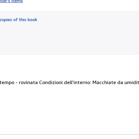
ller's items
5
out
of
copies of this book
5
stars
 tempo - rovinata Condizioni dell'interno: Macchiate da umidit