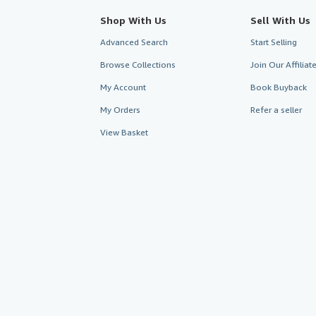
Shop With Us
Sell With Us
Advanced Search
Start Selling
Browse Collections
Join Our Affilia
My Account
Book Buyback
My Orders
Refer a seller
View Basket