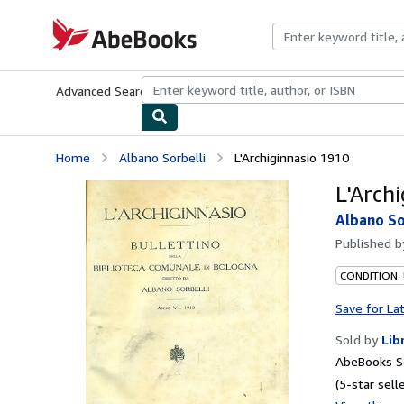
Skip to main content
AbeBooks.com
Advanced Search
Browse Collections
Rare Books
Art & Collecti
Home
Albano Sorbelli
L'Archiginnasio 1910
L'Arch
Albano So
Published 
CONDITION:
Save for La
Sold by
Lib
AbeBooks Se
(5-star selle