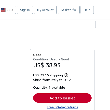
USD
Sign in
My Account
Basket
Help
Site
shopping
preferences
Used
Condition: Used - Good
US$ 38.93
US$ 32.15 shipping
Learn
Ships from Italy to U.S.A.
more
about
Quantity:
1 available
shipping
rates
Add to basket
Free 30-day returns