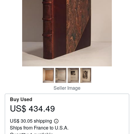
Help
CLOSE
Seller Image
Buy Used
US$ 434.49
Price
US$
US$ 30.05 shipping
434.49
Learn
Ships from France to U.S.A.
more
about