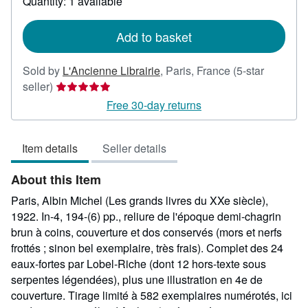
Quantity: 1 available
shipping
rates
Add to basket
Sold by
L'Ancienne Librairie
,
Paris, France
(5-star
Seller
seller)
rating
Free 30-day returns
5
out
Item details
Seller details
of
5
About this Item
stars
Paris, Albin Michel (Les grands livres du XXe siècle),
1922. In-4, 194-(6) pp., reliure de l'époque demi-chagrin
brun à coins, couverture et dos conservés (mors et nerfs
frottés ; sinon bel exemplaire, très frais). Complet des 24
eaux-fortes par Lobel-Riche (dont 12 hors-texte sous
serpentes légendées), plus une illustration en 4e de
couverture. Tirage limité à 582 exemplaires numérotés, ici