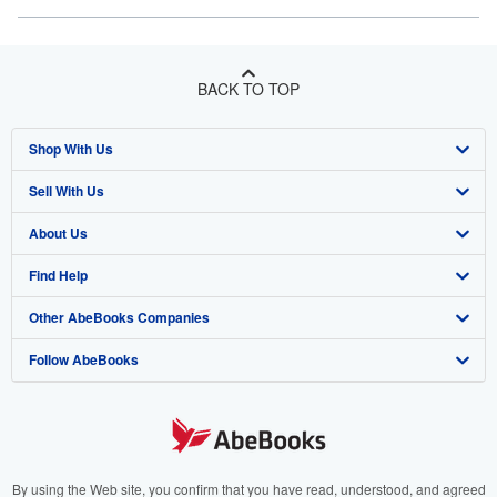
BACK TO TOP
Shop With Us
Sell With Us
Advanced Search
About Us
Browse Collections
Start Selling
Find Help
My Account
Join Our Affiliate Program
About AbeBooks
Other AbeBooks Companies
My Orders
Book Buyback
Media
Help
Follow AbeBooks
View Basket
Refer a seller
Careers
Customer Support
AbeBooks.co.uk
Forums
AbeBooks.de
Privacy Policy
AbeBooks.fr
Your Ads Privacy Choices
AbeBooks.it
By using the Web site, you confirm that you have read, understood, and agreed