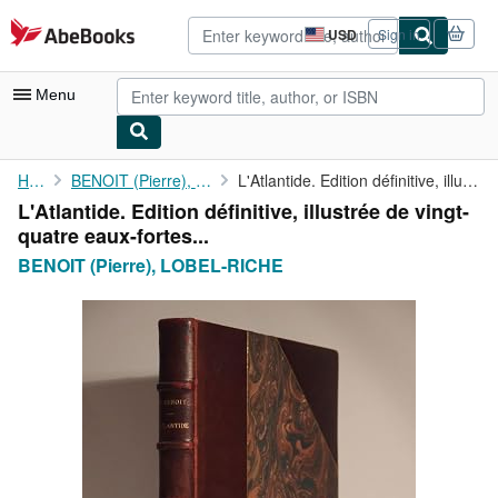
Skip to main content
AbeBooks.com
USD
Sign in
Site
shopping
preferences
Menu
My Account
Home
BENOIT (Pierre), LOBEL-RICHE
L'Atlantide. Edition définitive, illustrée de vingt-quatre ...
L'Atlantide. Edition définitive, illustrée de vingt-
My Purchases
quatre eaux-fortes...
Advanced Search
BENOIT (Pierre), LOBEL-RICHE
Browse Collections
Rare Books
Art & Collectibles
Textbooks
Sellers
Start Selling