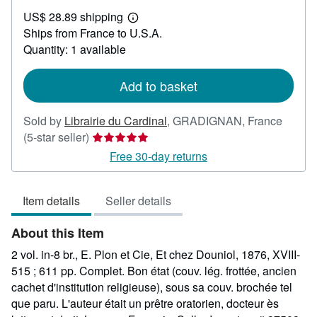
US$
US$ 28.89 shipping
47.62
Learn
Ships from France to U.S.A.
more
about
Quantity: 1 available
shipping
rates
Add to basket
Sold by
Librairie du Cardinal
,
GRADIGNAN, France
Seller
(5-star seller)
rating
Free 30-day returns
5
out
Item details
Seller details
of
5
About this Item
stars
2 vol. in-8 br., E. Plon et Cie, Et chez Douniol, 1876, XVIII-
515 ; 611 pp. Complet. Bon état (couv. lég. frottée, ancien
cachet d'institution religieuse), sous sa couv. brochée tel
que paru. L'auteur était un prêtre oratorien, docteur ès