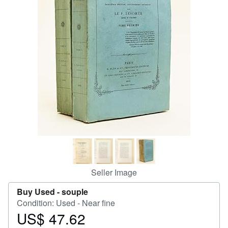
Help
CLOSE
Seller Image
Buy Used -
souple
Condition: Used - Near fine
US$ 47.62
Price