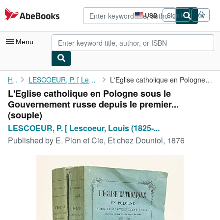
Skip to main content
AbeBooks.com
USD
Sign in
Site
shopping
preferences
Menu
My Account
Home
LESCOEUR, P. [ Lescoeur, Louis (1825-1910) ]
L'Eglise catholique en Pologne sous le Gouvernement russe depuis...
L'Eglise catholique en Pologne sous le
My Purchases
Gouvernement russe depuis le premier...
Advanced Search
(souple)
LESCOEUR, P. [ Lescoeur, Louis (1825-...
Browse Collections
Published by
E. Plon et Cie, Et chez Douniol, 1876
Rare Books
Art & Collectibles
Textbooks
Sellers
Start Selling