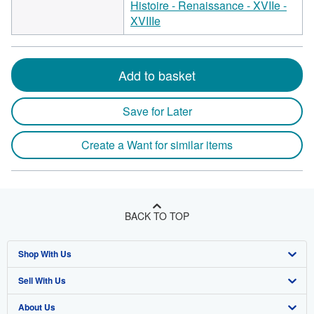
Histoire - Renaissance - XVIIe -
XVIIIe
Add to basket
Save for Later
Create a Want for similar items
BACK TO TOP
Shop With Us
Sell With Us
Advanced Search
About Us
Browse Collections
Start Selling