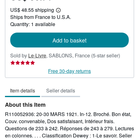
US$
US$ 48.55 shipping
30.71
Learn
Ships from France to U.S.A.
more
about
Quantity: 1 available
shipping
rates
Add to basket
Seller
Sold by
Le-Livre
,
SABLONS, France
(5-star seller)
rating
5
Free 30-day returns
out
of
Item details
Seller details
5
stars
About this Item
R110052936: 20-30 MARS 1921. In-12. Broché. Bon état,
Couv. convenable, Dos satisfaisant, Intérieur frais.
Questions de 233 à 242. Réponses de 243 à 279. Lectures
en colonnes. . . . Classification Dewey : 1-Le savoir.
Seller