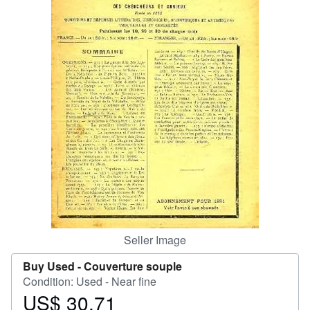
Help
CLOSE
Seller Image
Buy Used -
Couverture souple
Condition: Used - Near fine
US$ 30.71
Price