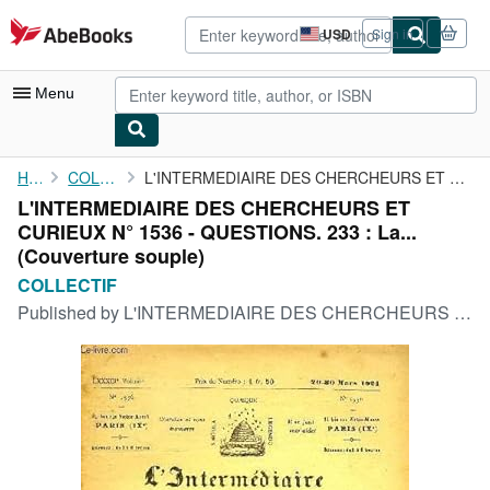
Skip to main content
AbeBooks.com
USD
Sign in
Site
shopping
preferences
Menu
My Account
Home
COLLECTIF
L'INTERMEDIAIRE DES CHERCHEURS ET CURIEUX N° 1536 - QUESTIONS. ...
L'INTERMEDIAIRE DES CHERCHEURS ET
My Purchases
CURIEUX N° 1536 - QUESTIONS. 233 : La...
Advanced Search
(Couverture souple)
COLLECTIF
Browse Collections
Published by
L'INTERMEDIAIRE DES CHERCHEURS ET CURIEUX 20-30 MARS 1921, 1921
Rare Books
Art & Collectibles
Textbooks
Sellers
Start Selling