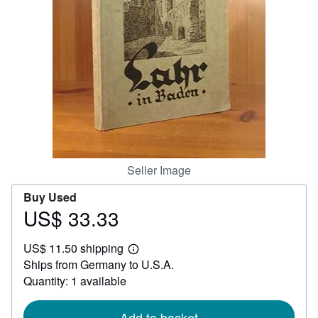
Help
CLOSE
Seller Image
Buy Used
US$ 33.33
Price
US$
US$ 11.50 shipping
33.33
Learn
Ships from Germany to U.S.A.
more
about
Quantity: 1 available
shipping
rates
Add to basket