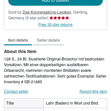
Sold by
Das Konversations-Lexikon
,
Garding,
Seller
Germany
(5-star seller)
rating
Free 30-day returns
5
out
Item details
Seller details
of
5
About this Item
stars
128 S., 24 Bl. Illustrierte Original-Broschur mit bedruckten
Vorsätzen. Mit einer doppelseitigen ausfaltbaren
Ortsansicht, mehreren montierten Bildtafeln sowie
zahlreichen Textillustrationen. Sehr gutes Exemplar.
Seller
Inventory # SB-21685
Contact seller
Report this item
Title
Lahr (Baden) in Wort und Bild.