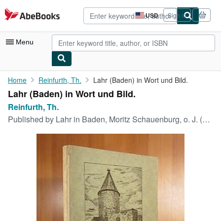
Skip to main content
AbeBooks.com
USD
Sign in
Site
shopping
preferences
Menu
My Account
Home
Reinfurth, Th.
Lahr (Baden) in Wort und Bild.
Lahr (Baden) in Wort und Bild.
My Purchases
Reinfurth, Th.
Advanced Search
Published by
Lahr in Baden, Moritz Schauenburg, o. J. (um 1924).
Browse Collections
Rare Books
Art & Collectibles
Textbooks
Sellers
Start Selling