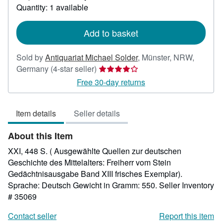
about
Quantity: 1 available
shipping
rates
Add to basket
Sold by
Antiquariat Michael Solder
,
Münster, NRW,
Seller
Germany
(4-star seller)
rating
Free 30-day returns
4
out
Item details
Seller details
of
5
About this Item
stars
XXI, 448 S. ( Ausgewählte Quellen zur deutschen
Geschichte des Mittelalters: Freiherr vom Stein
Gedächtnisausgabe Band XIII frisches Exemplar).
Sprache: Deutsch Gewicht in Gramm: 550.
Seller Inventory
# 35069
Contact seller
Report this item