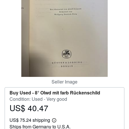
Help
CLOSE
Seller Image
Buy Used -
8° Olwd mit farb Rückenschild
Condition: Used - Very good
US$ 40.47
Price
US$
US$ 75.24 shipping
40.47
Learn
Ships from Germany to U.S.A.
more