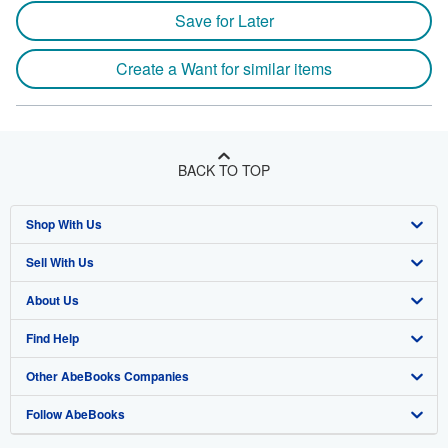
Save for Later
Create a Want for similar items
BACK TO TOP
Shop With Us
Sell With Us
Advanced Search
About Us
Browse Collections
Start Selling
Find Help
My Account
Join Our Affiliate Program
About AbeBooks
Other AbeBooks Companies
My Orders
Book Buyback
Media
Help
Follow AbeBooks
View Basket
Refer a seller
Careers
Customer Support
AbeBooks.co.uk