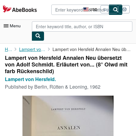
Skip to main content
AbeBooks.com
USD
Sign in
Site
shopping
preferences
Menu
My Account
Home
Lampert von Hersfeld.
Lampert von Hersfeld Annalen Neu übersetzt von Adolf Schmidt. ...
Lampert von Hersfeld Annalen Neu übersetzt
My Purchases
von Adolf Schmidt. Erläutert von... (8° Olwd mit
Advanced Search
farb Rückenschild)
Lampert von Hersfeld.
Browse Collections
Published by
Berlin, Rütten & Leoning, 1962
Rare Books
Art & Collectibles
Textbooks
Sellers
Start Selling