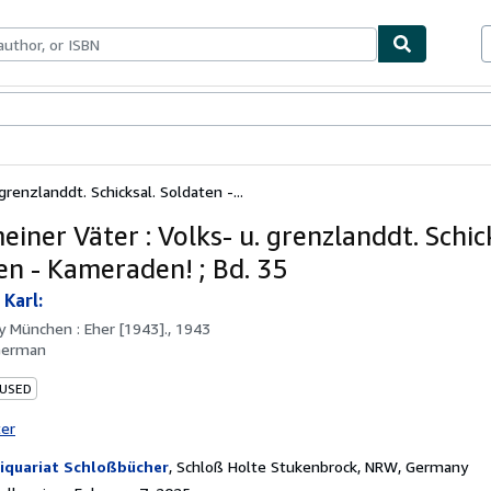
bles
Textbooks
Sellers
Start Selling
grenzlanddt. Schicksal. Soldaten -...
iner Väter : Volks- u. grenzlanddt. Schic
en - Kameraden! ; Bd. 35
Karl:
by
München : Eher [1943]., 1943
German
 USED
ter
iquariat Schloßbücher
,
Schloß Holte Stukenbrock, NRW, Germany