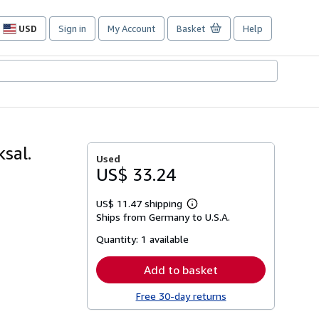
USD
Sign in
My Account
Basket
Help
Site
shopping
preferences
ksal.
Used
US$ 33.24
US$ 11.47 shipping
Learn
Ships from Germany to U.S.A.
more
about
Quantity:
1 available
shipping
rates
Add to basket
Free 30-day returns