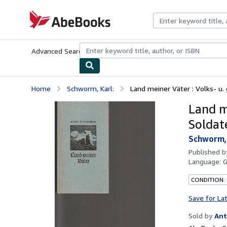
Skip to main content
AbeBooks.com
Advanced Search
Browse Collections
Rare Books
Art & Collecti
Home
Schworm, Karl:
Land meiner Väter : Volks- u. 
Land me
Soldat
Schworm, 
Published 
Language:
CONDITION:
Save for La
Sold by
Ant