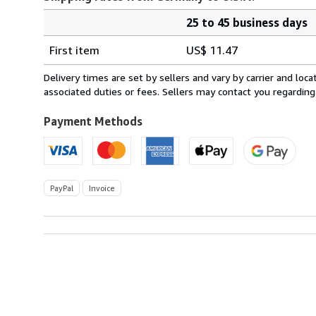
25 to 45 business days
Order
Shipping
quantity
First item
US$ 11.47
rates
from
Delivery times are set by sellers and vary by carrier and lo
Germany
associated duties or fees. Sellers may contact you regarding
to
U.S.A.
Payment Methods
PayPal
Invoice