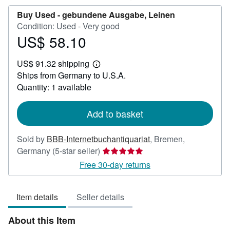
Buy Used -
gebundene Ausgabe, Leinen
Condition: Used - Very good
US$ 58.10
Price
US$
US$ 91.32 shipping
58.10
Learn
Ships from Germany to U.S.A.
more
about
Quantity: 1 available
shipping
rates
Add to basket
Sold by
BBB-Internetbuchantiquariat
,
Bremen,
Seller
Germany
(5-star seller)
rating
Free 30-day returns
5
out
Item details
Seller details
of
5
About this Item
stars