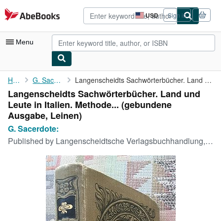
Skip to main content
AbeBooks.com
USD
Sign in
Site
shopping
preferences
Menu
My Account
Home
G. Sacerdote:
Langenscheidts Sachwörterbücher. Land und Leute in Italien. ...
Langenscheidts Sachwörterbücher. Land und
My Purchases
Leute in Italien. Methode... (gebundene
Advanced Search
Ausgabe, Leinen)
G. Sacerdote:
Browse Collections
Published by
Langenscheidtsche Verlagsbuchhandlung, 1910
Rare Books
Art & Collectibles
Textbooks
Sellers
Start Selling