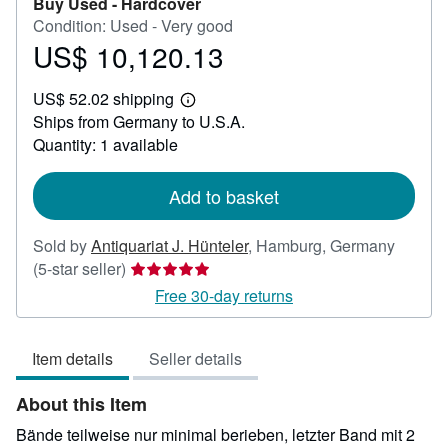
Buy Used -
Hardcover
Condition: Used - Very good
US$ 10,120.13
Price
US$
US$ 52.02 shipping
10,120.13
Learn
Ships from Germany to U.S.A.
more
about
Quantity: 1 available
shipping
rates
Add to basket
Sold by
Antiquariat J. Hünteler
,
Hamburg, Germany
Seller
(5-star seller)
rating
Free 30-day returns
5
out
Item details
Seller details
of
5
About this Item
stars
Bände teilweise nur minimal berieben, letzter Band mit 2