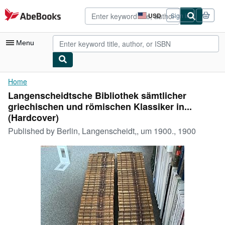
Skip to main content
AbeBooks.com
USD
Sign in
Site
shopping
preferences
Menu
My Account
Home
Langenscheidtsche Bibliothek sämtlicher
My Purchases
griechischen und römischen Klassiker in...
Advanced Search
(Hardcover)
Published by
Berlin, Langenscheidt,, um 1900., 1900
Browse Collections
Rare Books
Art & Collectibles
Textbooks
Sellers
Start Selling