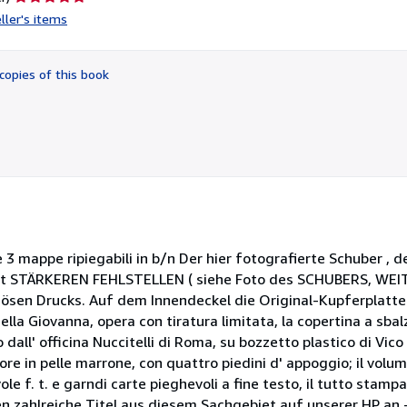
rating
ller's items
5
out
of
copies of this book
5
stars
n e 3 mappe ripiegabili in b/n Der hier fotografierte Schuber ,
mit STÄRKEREN FEHLSTELLEN ( siehe Foto des SCHUBERS, WEI
riösen Drucks. Auf dem Innendeckel die Original-Kupferplatte
la Giovanna, opera con tiratura limitata, la copertina a sbal
all' officina Nuccitelli di Roma, su bozzetto plastico di Vico C
eriore in pelle marrone, con quattro piedini d' appoggio; il vol
le f. t. e garndi carte pieghevoli a fine testo, il tutto stam
ten zahlreiche Titel aus diesem Sachgebiet auf unserer HP an - 