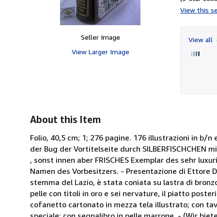
View this se
Seller Image
View all
View Larger Image
About this Item
Folio, 40,5 cm; 1; 276 pagine. 176 illustrazioni in b/
der Bug der Vortitelseite durch SILBERFISCHCHEN 
, sonst innen aber FRISCHES Exemplar des sehr luxu
Namen des Vorbesitzers. - Presentazione di Ettore Del
stemma del Lazio, è stata coniata su lastra di bronzo d
pelle con titoli in oro e sei nervature, il piatto post
cofanetto cartonato in mezza tela illustrato; con tavo
speciale; con segnalibro in pelle marrone. - (Wir bie