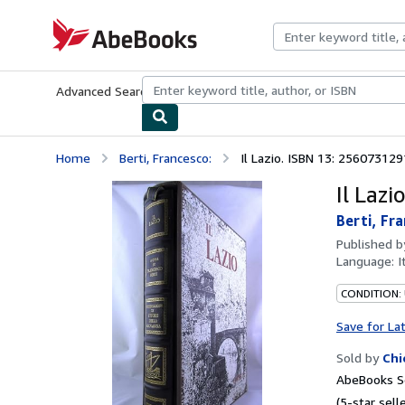
Skip to main content
AbeBooks.com
Advanced Search
Browse Collections
Rare Books
Art & Collecti
Home
Berti, Francesco:
Il Lazio. ISBN 13: 25607312
Il Laz
Berti, Fr
Published 
Language:
I
CONDITION:
Save for La
Sold by
Chi
AbeBooks Se
(5-star selle