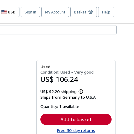
USD
Sign in
My Account
Basket
Help
Site
shopping
preferences
Used
Condition: Used - Very good
US$ 106.24
US$ 92.20 shipping
Learn
Ships from Germany to U.S.A.
more
about
Quantity:
1 available
shipping
rates
Add to basket
Free 30-day returns