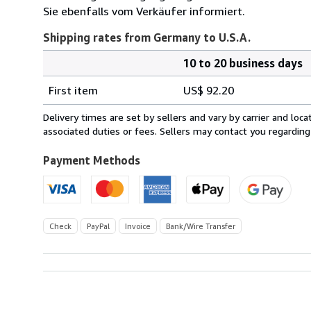
Sie ebenfalls vom Verkäufer informiert.
Shipping rates from Germany to U.S.A.
10 to 20 business days
Order
Shipping
quantity
First item
US$ 92.20
rates
from
Delivery times are set by sellers and vary by carrier and lo
Germany
associated duties or fees. Sellers may contact you regarding
to
U.S.A.
Payment Methods
Check
PayPal
Invoice
Bank/Wire Transfer