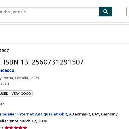
bles
Textbooks
Sellers
Start Selling
91507
io. ISBN 13: 2560731291507
ancesco:
by
Roma, Editalia, 1979
talian
 USED - VERY GOOD
ter
emgauer Internet Antiquariat GbR
,
Altenmarkt, BAY, Germany
ller since March 12, 2008
Seller
r)