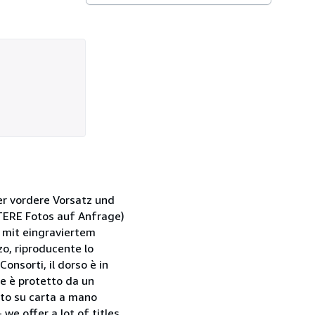
 der vordere Vorsatz und
TERE Fotos auf Anfrage)
 mit eingraviertem
zo, riproducente lo
onsorti, il dorso è in
ume è protetto da un
pato su carta a mano
we offer a lot of titles