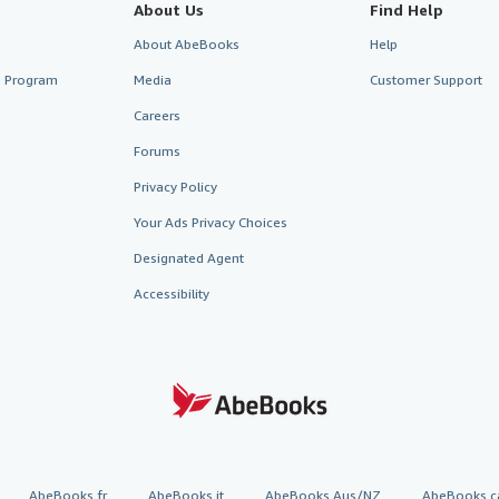
About Us
Find Help
About AbeBooks
Help
te Program
Media
Customer Support
Careers
Forums
Privacy Policy
Your Ads Privacy Choices
Designated Agent
Accessibility
AbeBooks.fr
AbeBooks.it
AbeBooks Aus/NZ
AbeBooks.c