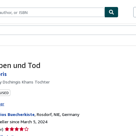
bles
Textbooks
Sellers
Start Selling
ben und Tod
ris
by
Dschingis Khans Tochter
 USED
ter
ios Buecherkiste
,
Rosdorf, NIE, Germany
ller since March 5, 2024
Seller
r)
rating