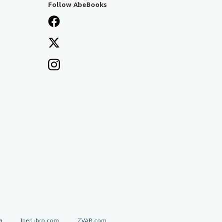
Follow AbeBooks
a
IberLibro.com
ZVAB.com