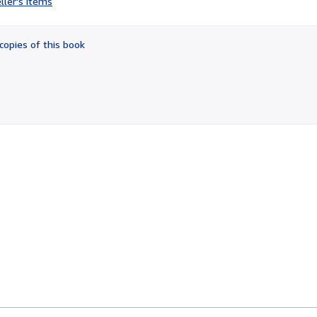
ller's items
4
out
of
copies of this book
5
stars