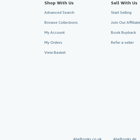
Shop With Us
Sell With Us
Advanced Search
Start Selling
Browse Collections
Join Our Affilia
My Account
Book Buyback
My Orders
Refer a seller
View Basket
AbeBooks.co.uk
AbeBooks.de