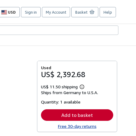
USD
Sign in
My Account
Basket
Help
Site
shopping
preferences
Used
US$ 2,392.68
US$ 11.50 shipping
Learn
Ships from Germany to U.S.A.
more
about
Quantity:
1 available
shipping
rates
Add to basket
Free 30-day returns