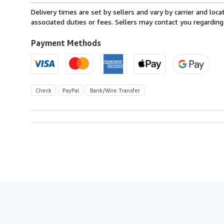
from
Delivery times are set by sellers and vary by carrier and lo
Germany
associated duties or fees. Sellers may contact you regarding
to
U.S.A.
Payment Methods
Check
PayPal
Bank/Wire Transfer