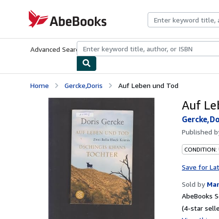
Skip to main content
AbeBooks.com
Advanced Search
Browse Collections
Rare Books
Art & Collecti
Home
Gercke,Doris
Auf Leben und Tod
Auf Le
Gercke,Do
Published 
CONDITION:
Save for La
Sold by
Mar
AbeBooks Se
(4-star selle