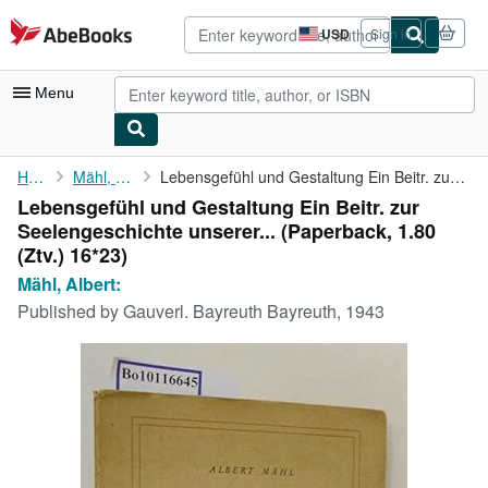
Skip to main content
AbeBooks.com
USD
Sign in
Site
shopping
preferences
Menu
My Account
Home
Mähl, Albert:
Lebensgefühl und Gestaltung Ein Beitr. zur Seelengeschichte ...
Lebensgefühl und Gestaltung Ein Beitr. zur
My Purchases
Seelengeschichte unserer... (Paperback, 1.80
Advanced Search
(Ztv.) 16*23)
Mähl, Albert:
Browse Collections
Published by
Gauverl. Bayreuth Bayreuth, 1943
Rare Books
Art & Collectibles
Textbooks
Sellers
Start Selling