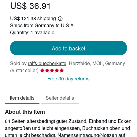
US$ 36.91
Price
US$
US$ 121.38 shipping
36.91
Learn
Ships from Germany to U.S.A.
more
about
Quantity: 1 available
shipping
rates
Add to basket
Sold by
ralfs-buecherkiste
,
Herzfelde, MOL, Germany
Seller
(5-star seller)
rating
Free 30-day returns
5
out
Item details
Seller details
of
5
About this Item
stars
64 Seiten altersbedingt guter Zustand, Einband und Ecken
angestoßen und leicht eingerissen, Buchrücken oben und
unten leicht beschädigt, Namenseintragung/Notizen auf