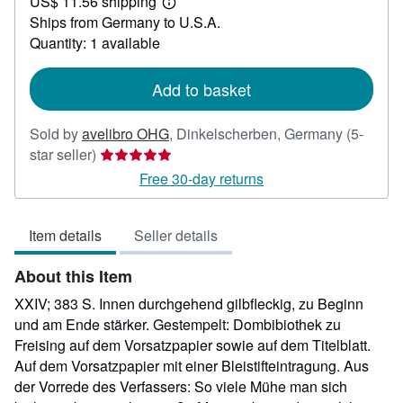
US$ 11.56 shipping
45.23
Learn
Ships from Germany to U.S.A.
more
about
Quantity: 1 available
shipping
rates
Add to basket
Sold by
avelibro OHG
,
Dinkelscherben, Germany
(5-
Seller
star seller)
rating
Free 30-day returns
5
out
Item details
Seller details
of
5
About this Item
stars
XXIV; 383 S. Innen durchgehend gilbfleckig, zu Beginn
und am Ende stärker. Gestempelt: Dombibiothek zu
Freising auf dem Vorsatzpapier sowie auf dem Titelblatt.
Auf dem Vorsatzpapier mit einer Bleistifteintragung. Aus
der Vorrede des Verfassers: So viele Mühe man sich