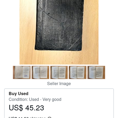
Help
CLOSE
Seller Image
Buy Used
Condition: Used - Very good
US$ 45.23
Price
US$