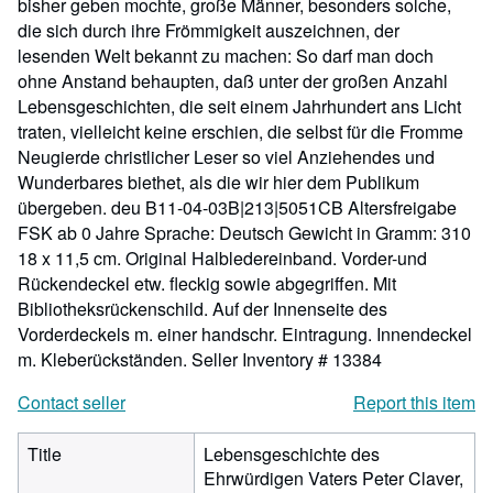
bisher geben mochte, große Männer, besonders solche,
die sich durch ihre Frömmigkeit auszeichnen, der
lesenden Welt bekannt zu machen: So darf man doch
ohne Anstand behaupten, daß unter der großen Anzahl
Lebensgeschichten, die seit einem Jahrhundert ans Licht
traten, vielleicht keine erschien, die selbst für die Fromme
Neugierde christlicher Leser so viel Anziehendes und
Wunderbares biethet, als die wir hier dem Publikum
übergeben. deu B11-04-03B|213|5051CB Altersfreigabe
FSK ab 0 Jahre Sprache: Deutsch Gewicht in Gramm: 310
18 x 11,5 cm. Original Halbledereinband. Vorder-und
Rückendeckel etw. fleckig sowie abgegriffen. Mit
Bibliotheksrückenschild. Auf der Innenseite des
Vorderdeckels m. einer handschr. Eintragung. Innendeckel
m. Kleberückständen.
Seller Inventory # 13384
Contact seller
Report this item
Title
Lebensgeschichte des
Ehrwürdigen Vaters Peter Claver,