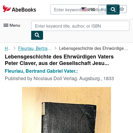
Skip to main content
AbeBooks.com
USD
Sign in
Site
shopping
preferences
Menu
My Account
Home
Fleuriau, Bertrand Gabriel Vater.:
Lebensgeschichte des Ehrwürdigen Vaters Peter Claver, aus der ...
Lebensgeschichte des Ehrwürdigen Vaters
My Purchases
Peter Claver, aus der Gesellschaft Jesu...
Advanced Search
Fleuriau, Bertrand Gabriel Vater.:
Published by
Nicolaus Doll Verlag. Augsburg., 1833
Browse Collections
Rare Books
Art & Collectibles
Textbooks
Sellers
Start Selling