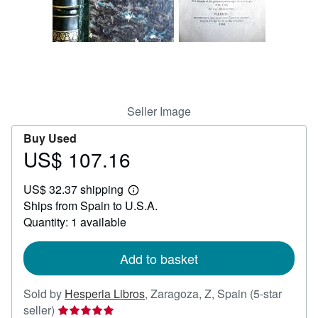
Help
CLOSE
Seller Image
Buy Used
US$ 107.16
Price
US$
US$ 32.37 shipping
107.16
Learn
Ships from Spain to U.S.A.
more
about
Quantity: 1 available
shipping
rates
Add to basket
Sold by
Hesperia Libros
,
Zaragoza, Z, Spain
(5-star
Seller
seller)