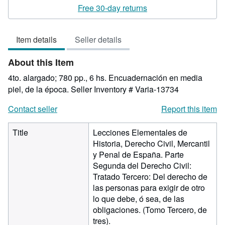
rating
Free 30-day returns
5
out
Item details
Seller details
of
5
About this Item
stars
4to. alargado; 780 pp., 6 hs. Encuadernación en media
piel, de la época.
Seller Inventory # Varia-13734
Contact seller
Report this item
Title
Lecciones Elementales de
Historia, Derecho Civil, Mercantil
y Penal de España. Parte
Segunda del Derecho Civil:
Tratado Tercero: Del derecho de
las personas para exigir de otro
lo que debe, ó sea, de las
obligaciones. (Tomo Tercero, de
tres).