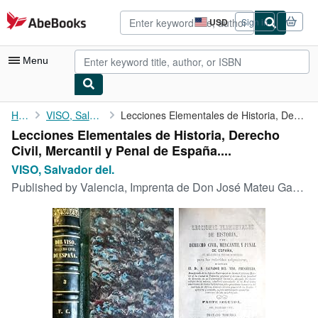
Skip to main content
AbeBooks.com
USD
Sign in
Site
shopping
preferences
Menu
My Account
Home
VISO, Salvador del.
Lecciones Elementales de Historia, Derecho Civil, Mercantil y ...
Lecciones Elementales de Historia, Derecho
My Purchases
Civil, Mercantil y Penal de España....
Advanced Search
VISO, Salvador del.
Published by
Valencia, Imprenta de Don José Mateu Garín, 1860.
Browse Collections
Rare Books
Art & Collectibles
Textbooks
Sellers
Start Selling