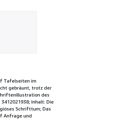
uf Tafelseiten im
icht gebräunt, trotz der
riftenillustration des
N 3412021938; Inhalt: Die
igiöses Schrifttum; Das
uf Anfrage und