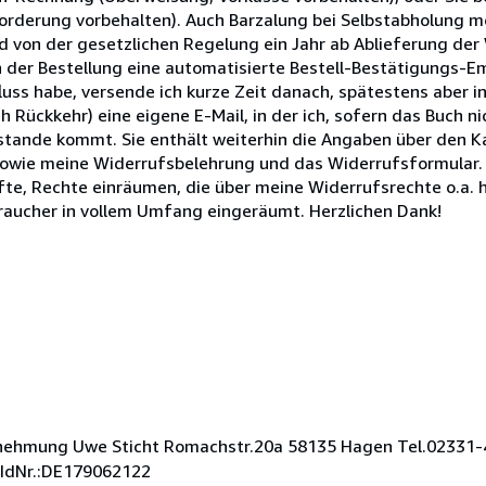
orderung vorbehalten). Auch Barzalung bei Selbstabholung m
 von der gesetzlichen Regelung ein Jahr ab Ablieferung der
nach der Bestellung eine automatisierte Bestell-Bestätigungs-E
fluss habe, versende ich kurze Zeit danach, spätestens aber 
Rückkehr) eine eigene E-Mail, in der ich, sofern das Buch ni
stande kommt. Sie enthält weiterhin die Angaben über den 
sowie meine Widerrufsbelehrung und das Widerrufsformular. !
afte, Rechte einräumen, die über meine Widerrufsrechte o.a.
raucher in vollem Umfang eingeräumt. Herzlichen Dank!
rnehmung Uwe Sticht Romachstr.20a 58135 Hagen Tel.02331-
-IdNr.:DE179062122