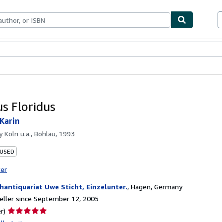
bles
Textbooks
Sellers
Start Selling
us Floridus
 Karin
by
Köln u.a., Böhlau, 1993
 USED
ter
hantiquariat Uwe Sticht, Einzelunter.
,
Hagen, Germany
ller since September 12, 2005
Seller
r)
rating