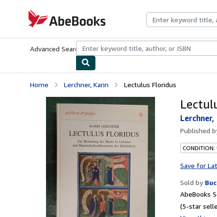
Skip to main content
AbeBooks.com
Advanced Search
Browse Collections
Rare Books
Art & Collecti
Home
Lerchner, Karin
Lectulus Floridus
Lectul
Lerchner,
Published 
CONDITION:
Save for La
Sold by
Buc
AbeBooks Se
(5-star selle