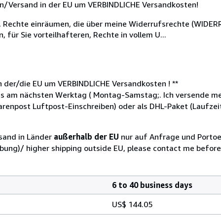
ngen/Versand in der EU um VERBINDLICHE Versandkosten!
ere, Rechte einräumen, die über meine Widerrufsrechte (WID
 für Sie vorteilhafteren, Rechte in vollem U...
in der/die EU um VERBINDLICHE Versandkosten ! **
ns am nächsten Werktag ( Montag-Samstag;. Ich versende mei
renpost Luftpost-Einschreiben) oder als DHL-Paket (Laufzeit
rsand in Länder
außerhalb der EU
nur auf Anfrage und Portoe
ibung)/ higher shipping outside EU, please contact me before
6 to 40 business days
US$ 144.05