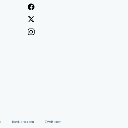
a
IberLibro.com
ZVAB.com