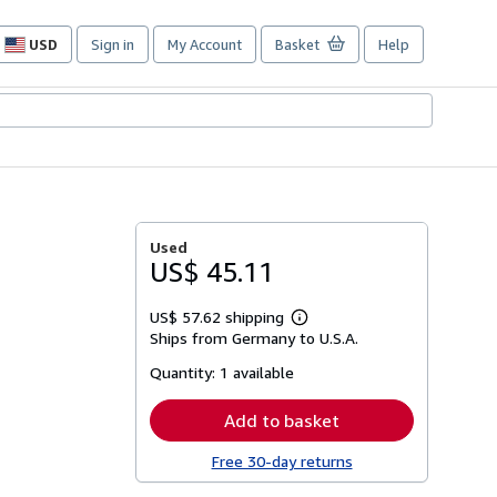
USD
Sign in
My Account
Basket
Help
Site
shopping
preferences
Used
US$ 45.11
US$ 57.62 shipping
Learn
Ships from Germany to U.S.A.
more
about
Quantity:
1 available
shipping
rates
Add to basket
Free 30-day returns