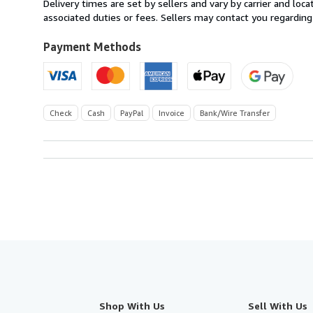
Delivery times are set by sellers and vary by carrier and lo
Germany
associated duties or fees. Sellers may contact you regarding
to
U.S.A.
Payment Methods
Check
Cash
PayPal
Invoice
Bank/Wire Transfer
Shop With Us
Sell With Us