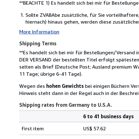
**BEACHTE 1) Es handelt sich bei mir für Bestellu
Sollte ZVABAbe zusätzliche, für Sie vorteilhaft
hiernach) hinaus gehen, werden diese zusätzlichen,
More Information
Shipping Terms
**Es handelt sich bei mir für Bestellungen/Versand 
DER VERSAND der bestellten Titel erfolgt späteste
selten als Brief (Deutsche Post; Ausland premium Wa
11 Tage; übrige 6-41 Tage).
Wegen des
hohen Gewichts
bei einigen Büchern Ve
Hinweis steht dann in der Regel auch in der Beschre
Shipping rates from Germany to U.S.A.
6 to 41 business days
Order
Shipping
quantity
First item
US$ 57.62
rates
from