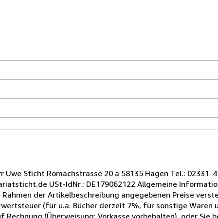
r Uwe Sticht Romachstrasse 20 a 58135 Hagen Tel.: 02331-4
iatsticht.de USt-IdNr.: DE179062122 Allgemeine Informatio
im Rahmen der Artikelbeschreibung angegebenen Preise verste
hrwertsteuer (für u.a. Bücher derzeit 7%, für sonstige Waren
uf Rechnung (Überweisung; Vorkasse vorbehalten), oder Sie b