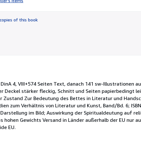
ller's items
5
out
of
copies of this book
5
stars
 DinA 4, VIII+574 Seiten Text, danach 141 sw-Illustrationen a
r Deckel stärker fleckig, Schnitt und Seiten papierbedingt le
 Zustand Zur Bedeutung des Bettes in Literatur und Handsch
tudien zum Verhältnis von Literatur und Kunst, Band/Bd. 6; ISB
Darstellung im Bild; Auswirkung der Spiritualdeutung auf rel
 des hohen Gewichts Versand in Länder außerhalb der EU nur a
ide EU.