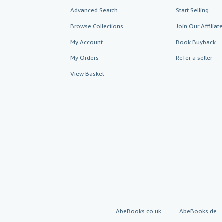
Advanced Search
Start Selling
Browse Collections
Join Our Affilia
My Account
Book Buyback
My Orders
Refer a seller
View Basket
AbeBooks.co.uk
AbeBooks.de