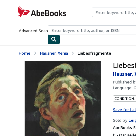
Skip to main content
AbeBooks.com
Advanced Search
Browse Collections
Rare Books
Art & Collecti
Home
Hausner, Xenia
Liebesfragmente
Liebes
Hausner, 
Published 
Language:
CONDITION: 
Save for La
Sold by
Lei
AbeBooks Se
(5-star selle