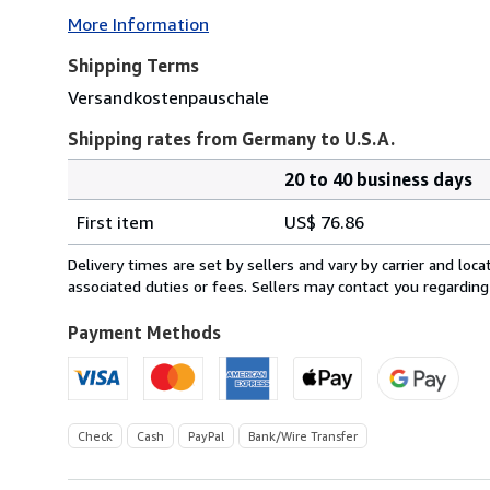
More Information
Shipping Terms
Versandkostenpauschale
Shipping rates from Germany to U.S.A.
20 to 40 business days
Order
Shipping
quantity
First item
US$ 76.86
rates
from
Delivery times are set by sellers and vary by carrier and lo
Germany
associated duties or fees. Sellers may contact you regarding
to
U.S.A.
Payment Methods
Check
Cash
PayPal
Bank/Wire Transfer