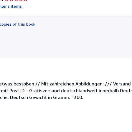
rating
ller's items
5
out
of
copies of this book
5
stars
etwas bestoßen // Mit zahlreichen Abbildungen. /// Versand 
 mit Post ID - Gratisversand deutschlandweit innerhalb Deut
ache: Deutsch Gewicht in Gramm: 1300.