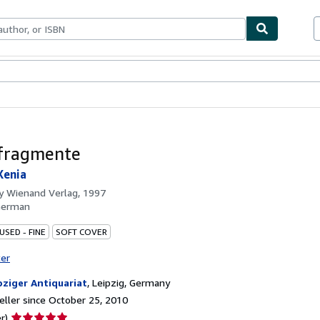
bles
Textbooks
Sellers
Start Selling
fragmente
Xenia
by
Wienand Verlag, 1997
German
USED - FINE
SOFT COVER
ter
pziger Antiquariat
,
Leipzig, Germany
ller since October 25, 2010
Seller
r)