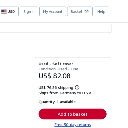
USD
Sign in
My Account
Basket
Help
Site
shopping
preferences
Used -
Soft cover
Condition: Used - Fine
US$ 82.08
US$ 76.86 shipping
Learn
Ships from Germany to U.S.A.
more
about
Quantity:
1 available
shipping
rates
Add to basket
Free 30-day returns