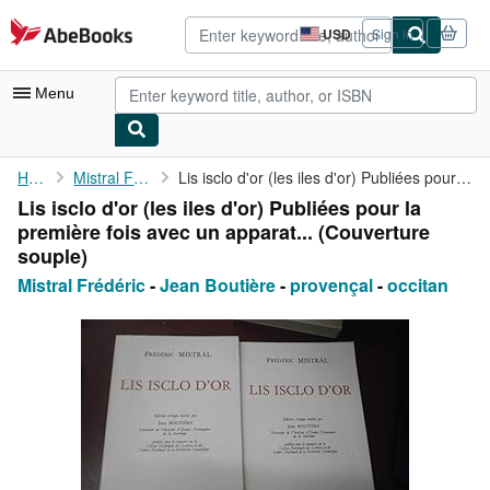
Skip to main content
AbeBooks.com
USD
Sign in
Site
shopping
preferences
Menu
My Account
Home
Mistral Frédéric
Lis isclo d'or (les iles d'or) Publiées pour la première fois ...
Lis isclo d'or (les iles d'or) Publiées pour la
My Purchases
première fois avec un apparat... (Couverture
Advanced Search
souple)
Mistral Frédéric
-
Jean Boutière
-
provençal
-
occitan
Browse Collections
Rare Books
Art & Collectibles
Textbooks
Sellers
Start Selling