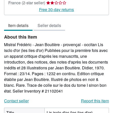
Seller
France
(2-star seller)
rating
Free 30-day returns
2
out
Item details
Seller details
of
5
About this Item
stars
Mistral Frédéric - Jean Boutière - provençal - occitan Lis
isclo d'or (les iles d'or) Publiées pour la première fois avec
un apparat critique d'après les manuscrits, une
introduction, des notices, des notes d'après les documents
inédits et 28 illustrations par Jean Boutière. Didier, 1970.
Format : 23/14. Pages : 1232 en continu. Edition critique
établie par Jean Boutière. Illustré de photos en noir &
blanc. Rare. Trace de colle sur le dos du tome I sinon bon
état.
Seller Inventory # 21102041
Contact seller
Report this item
Title
Lis isclo d'or (les iles d'or)