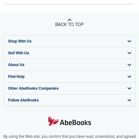
BACK TO TOP
Shop With Us
Sell With Us
Advanced Search
About Us
Browse Collections
Start Selling
Find Help
My Account
Join Our Affiliate Program
About AbeBooks
Other AbeBooks Companies
My Orders
Book Buyback
Media
Help
Follow AbeBooks
View Basket
Refer a seller
Careers
Customer Support
AbeBooks.co.uk
Forums
AbeBooks.de
Privacy Policy
AbeBooks.fr
Your Ads Privacy Choices
AbeBooks.it
By using the Web site, you confirm that you have read, understood, and agreed