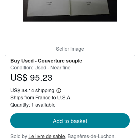
Help
CLOSE
Seller Image
Buy Used -
Couverture souple
Condition: Used - Near fine
US$ 95.23
Price
US$
US$ 38.14 shipping
95.23
Learn
Ships from France to U.S.A.
more
about
Quantity: 1 available
shipping
rates
Add to basket
Sold by
Le livre de sable
,
Bagnères-de-Luchon,