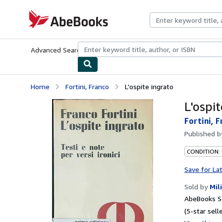
Skip to main content
AbeBooks.com
Advanced Search
Browse Collections
Rare Books
Art & Collecti
Home
Fortini, Franco
L'ospite ingrato
L'ospit
Fortini, 
Published 
CONDITION:
Save for La
Sold by
Mil
AbeBooks Se
(5-star selle