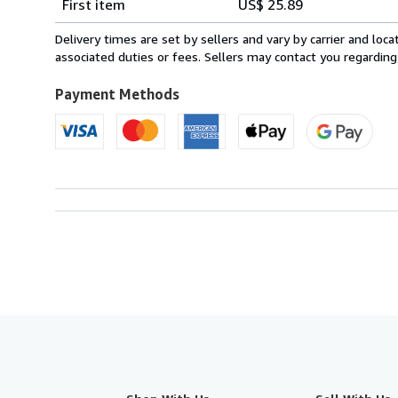
First item
US$ 25.89
rates
from
Delivery times are set by sellers and vary by carrier and lo
Italy
associated duties or fees. Sellers may contact you regarding
to
U.S.A.
Payment Methods