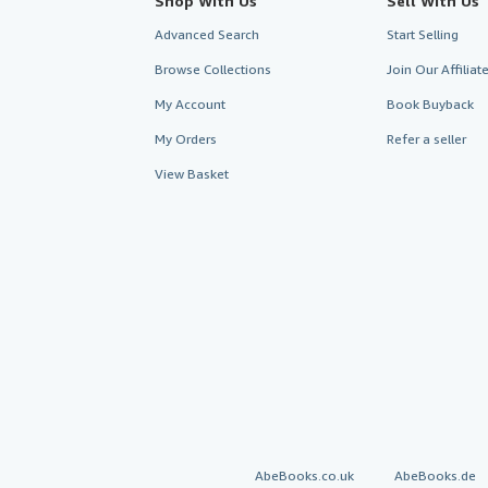
Shop With Us
Sell With Us
Advanced Search
Start Selling
Browse Collections
Join Our Affilia
My Account
Book Buyback
My Orders
Refer a seller
View Basket
AbeBooks.co.uk
AbeBooks.de