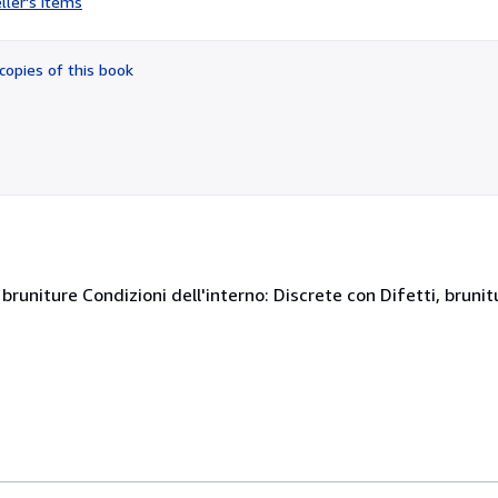
ller's items
5
out
of
copies of this book
5
stars
 bruniture Condizioni dell'interno: Discrete con Difetti, brunit