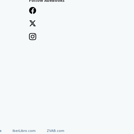
Follow AbeBooks
a
IberLibro.com
ZVAB.com