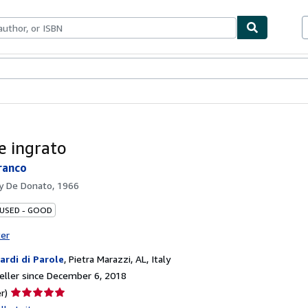
bles
Textbooks
Sellers
Start Selling
e ingrato
Franco
by
De Donato, 1966
 USED - GOOD
ter
iardi di Parole
,
Pietra Marazzi, AL, Italy
ller since December 6, 2018
Seller
r)
rating