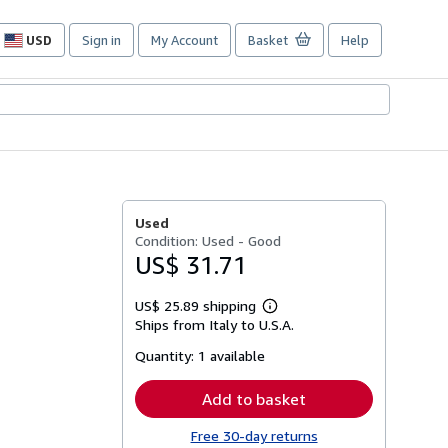
USD
Sign in
My Account
Basket
Help
Site
shopping
preferences
Used
Condition: Used - Good
US$ 31.71
US$ 25.89 shipping
Learn
Ships from Italy to U.S.A.
more
about
Quantity:
1 available
shipping
rates
Add to basket
Free 30-day returns