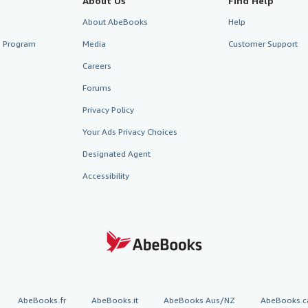
About Us
Find Help
About AbeBooks
Help
te Program
Media
Customer Support
Careers
Forums
Privacy Policy
Your Ads Privacy Choices
Designated Agent
Accessibility
AbeBooks.fr
AbeBooks.it
AbeBooks Aus/NZ
AbeBooks.c