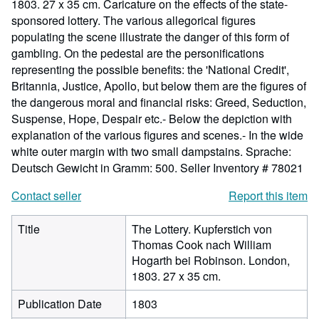
1803. 27 x 35 cm. Caricature on the effects of the state-
sponsored lottery. The various allegorical figures
populating the scene illustrate the danger of this form of
gambling. On the pedestal are the personifications
representing the possible benefits: the 'National Credit',
Britannia, Justice, Apollo, but below them are the figures of
the dangerous moral and financial risks: Greed, Seduction,
Suspense, Hope, Despair etc.- Below the depiction with
explanation of the various figures and scenes.- In the wide
white outer margin with two small dampstains. Sprache:
Deutsch Gewicht in Gramm: 500.
Seller Inventory # 78021
Contact seller
Report this item
Title
The Lottery. Kupferstich von
Thomas Cook nach William
Hogarth bei Robinson. London,
1803. 27 x 35 cm.
Publication Date
1803