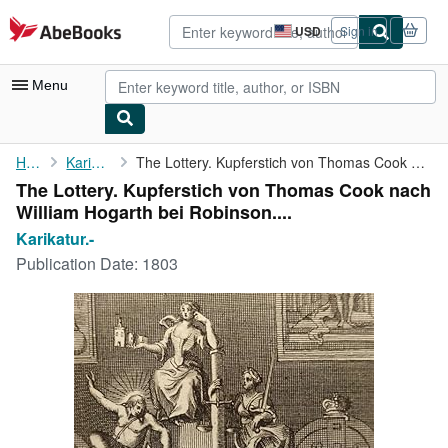
Skip to main content
AbeBooks.com
USD
Sign in
Site
shopping
preferences
Menu
My Account
Home
Karikatur.-
The Lottery. Kupferstich von Thomas Cook nach William Hogarth ...
The Lottery. Kupferstich von Thomas Cook nach
My Purchases
William Hogarth bei Robinson....
Advanced Search
Karikatur.-
Publication Date:
1803
Browse Collections
Rare Books
Art & Collectibles
Textbooks
Sellers
Start Selling