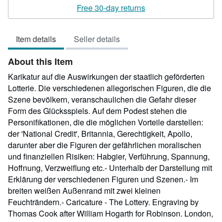
rating
Free 30-day returns
4
out
Item details
Seller details
of
5
About this Item
stars
Karikatur auf die Auswirkungen der staatlich geförderten
Lotterie. Die verschiedenen allegorischen Figuren, die die
Szene bevölkern, veranschaulichen die Gefahr dieser
Form des Glücksspiels. Auf dem Podest stehen die
Personifikationen, die die möglichen Vorteile darstellen:
der 'National Credit', Britannia, Gerechtigkeit, Apollo,
darunter aber die Figuren der gefährlichen moralischen
und finanziellen Risiken: Habgier, Verführung, Spannung,
Hoffnung, Verzweiflung etc.- Unterhalb der Darstellung mit
Erklärung der verschiedenen Figuren und Szenen.- Im
breiten weißen Außenrand mit zwei kleinen
Feuchträndern.- Caricature - The Lottery. Engraving by
Thomas Cook after William Hogarth for Robinson. London,