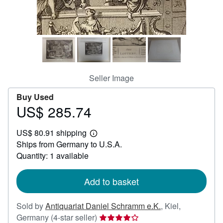
Help
CLOSE
Seller Image
Buy Used
US$ 285.74
Price
US$
US$ 80.91 shipping
285.74
Learn
Ships from Germany to U.S.A.
more
about
Quantity: 1 available
shipping
rates
Add to basket
Sold by
Antiquariat Daniel Schramm e.K.
,
Kiel,
Seller
Germany
(4-star seller)