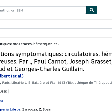
bles
Textbooks
Sellers
Start Selling
ques: circulatoires, hématiques et ...
tions symptomatiques: circulatoires, hé
euses. Par ., Paul Carnot, Joseph Grasset
d et Georges-Charles Guillain.
ert (et al.).
by
Paris, Librairie J.-B. Baillière et Fils, 1913 ('Bibliothèque de Thérapeuti
 USED
ter
peria Libros
,
Zaragoza, Z, Spain