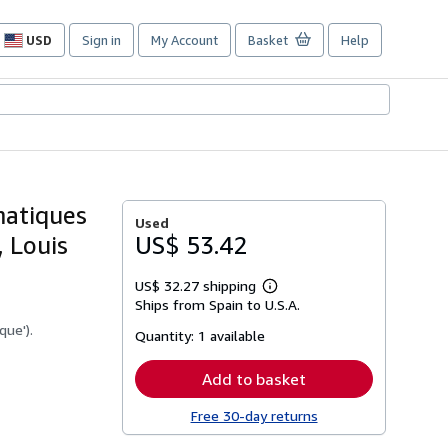
USD
Sign in
My Account
Basket
Help
Site
shopping
preferences
matiques
Used
, Louis
US$ 53.42
US$ 32.27 shipping
Learn
Ships from Spain to U.S.A.
more
about
que').
Quantity:
1 available
shipping
rates
Add to basket
Free 30-day returns