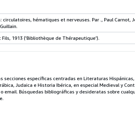
irculatoires, hématiques et nerveuses. Par ., Paul Carnot, J
uillain.
 et Fils, 1913 ('Bibliothèque de Thérapeutique').
 secciones específicas centradas en Literaturas Hispánicas, F
Arábica, Judaica e Historia Ibérica, en especial Medieval y Co
o email. Búsquedas bibliográficas y desideratas sobre cualqu
e.