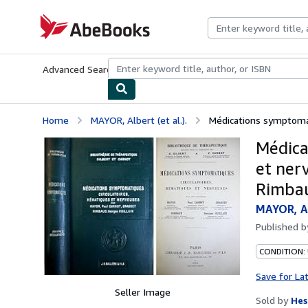
Skip to main content
AbeBooks.com
Advanced Search
Browse Collections
Rare Books
Art & Collecti
Home
MAYOR, Albert (et al.).
Médications symptomati
Médica
et nerv
Rimbau
MAYOR, Alb
Published 
CONDITION:
Save for La
Seller Image
Sold by
Hes