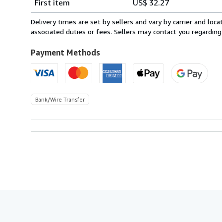
First item
US$ 32.27
rates
from
Delivery times are set by sellers and vary by carrier and lo
Spain
associated duties or fees. Sellers may contact you regarding
to
U.S.A.
Payment Methods
Bank/Wire Transfer