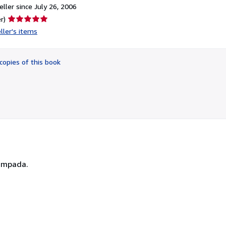
ller since July 26, 2006
Seller
r)
rating
ller's items
5
out
of
copies of this book
5
stars
tampada.